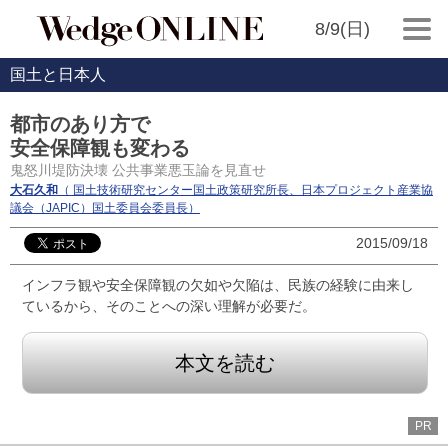
8/9(日)
国土と日本人
都市のあり方で
安全保障観も変わる
鬼怒川堤防決壊 公共事業悪玉論を見直せ
大石久和
（ 国土技術研究センター国土政策研究所長、日本プロジェクト産業協
議会（JAPIC）国土委員会委員長）
2015/09/18
インフラ観や安全保障観の欠如や欠陥は、民族の経験に由来し
ているから、そのことへの深い理解が必要だ。
本文を読む
PR