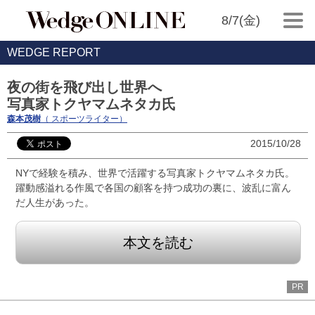
8/7(金)
WEDGE REPORT
夜の街を飛び出し世界へ
写真家トクヤマムネタカ氏
森本茂樹
（ スポーツライター）
2015/10/28
NYで経験を積み、世界で活躍する写真家トクヤマムネタカ氏。
躍動感溢れる作風で各国の顧客を持つ成功の裏に、波乱に富ん
だ人生があった。
本文を読む
PR