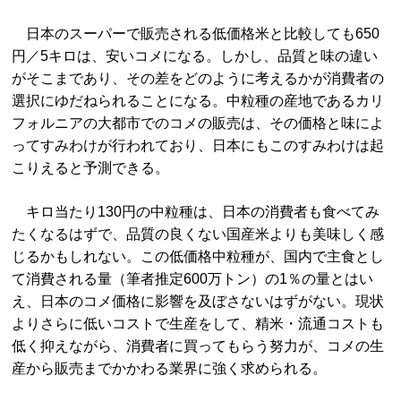
日本のスーパーで販売される低価格米と比較しても650
円／5キロは、安いコメになる。しかし、品質と味の違い
がそこまであり、その差をどのように考えるかが消費者の
選択にゆだねられることになる。中粒種の産地であるカリ
フォルニアの大都市でのコメの販売は、その価格と味によ
ってすみわけが行われており、日本にもこのすみわけは起
こりえると予測できる。
キロ当たり130円の中粒種は、日本の消費者も食べてみ
たくなるはずで、品質の良くない国産米よりも美味しく感
じるかもしれない。この低価格中粒種が、国内で主食とし
て消費される量（筆者推定600万トン）の1％の量とはい
え、日本のコメ価格に影響を及ぼさないはずがない。現状
よりさらに低いコストで生産をして、精米・流通コストも
低く抑えながら、消費者に買ってもらう努力が、コメの生
産から販売までかかわる業界に強く求められる。