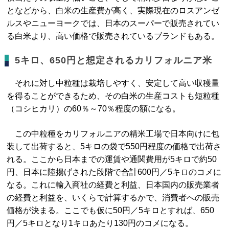
となどから、白米の生産費が高く、実際現在のロスアンゼ
ルスやニューヨークでは、日本のスーパーで販売されてい
る白米より、高い価格で販売されているブランドもある。
5キロ、650円と想定されるカリフォルニア米
それに対し中粒種は栽培しやすく、安定して高い収穫量
を得ることができるため、その白米の生産コストも短粒種
（コシヒカリ）の60％～70％程度の額になる。
この中粒種をカリフォルニアの精米工場で日本向けに包
装して出荷すると、5キロの袋で550円程度の価格で出荷さ
れる。ここから日本までの運賃や通関費用が5キロで約50
円、日本に陸揚げされた段階で合計600円／5キロのコメに
なる。これに輸入商社の経費と利益、日本国内の販売業者
の経費と利益を、いくらで計算するかで、消費者への販売
価格が決まる。ここでも仮に50円／5キロとすれば、650
円／5キロとなり1キロあたり130円のコメになる。