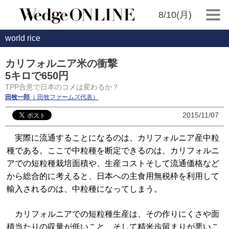
8/10(月)
world rice
カリフォルニア米の衝撃
5キロで650円
TPP合意で日本のコメは変わるか？
田牧一郎
（ 田牧ファームズ代表）
2015/11/07
実際に流通することになるのは、カリフォルニア産中粒
種である。ここで中粒種を断定できるのは、カリフォルニ
アでの短粒種栽培面積や、生産コストそして流通価格など
から総合的に考えると、日本への主食用無税枠を利用して
輸入されるのは、中粒種になってしまう。
カリフォルニアでの短粒種生産は、その作りにくさや面
積当たりの収量が低いこと、そして精米歩留まりが悪いこ