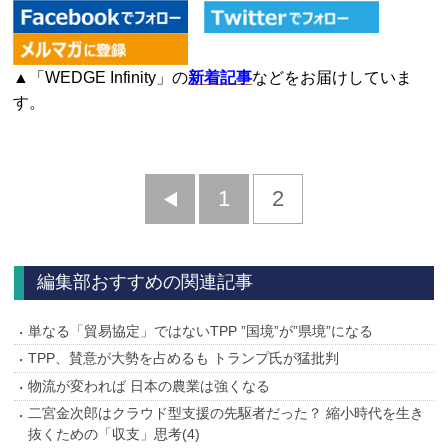
▲「WEDGE Infinity」の
新着記事
などをお届けしていま
す。
前
1
2
へ
編集部おすすめの関連記事
単なる「貿易協定」ではないTPP ”国境”が”県境”になる
TPP、賛意が大勢を占めるも トランプ氏が猛批判
物流が変われば 日本の農業は強くなる
二宮金次郎はクラウド型支援の先駆者だった？ 縮小時代を生き
抜くための「収支」思考(4)