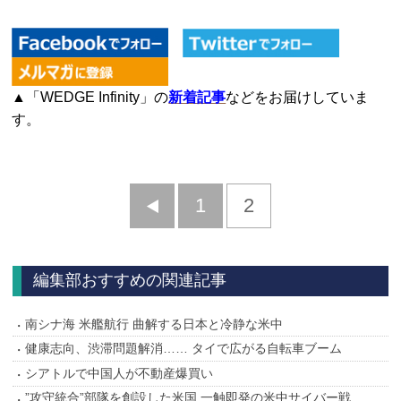
▲「WEDGE Infinity」の
新着記事
などをお届けしていま
す。
前
1
2
へ
編集部おすすめの関連記事
南シナ海 米艦航行 曲解する日本と冷静な米中
健康志向、渋滞問題解消…… タイで広がる自転車ブーム
シアトルで中国人が不動産爆買い
”攻守統合”部隊を創設した米国 一触即発の米中サイバー戦