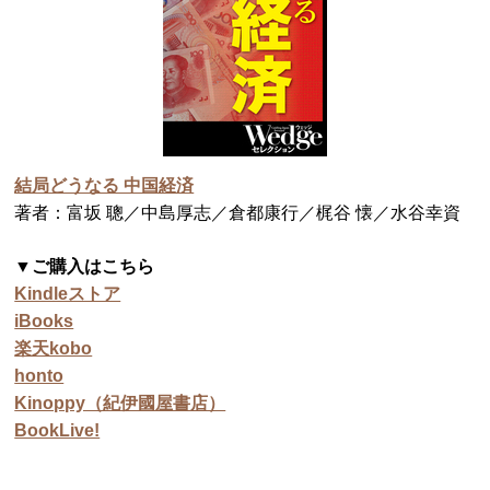
結局どうなる 中国経済
著者：富坂 聰／中島厚志／倉都康行／梶谷 懐／水谷幸資
▼ご購入はこちら
Kindleストア
iBooks
楽天kobo
honto
Kinoppy（紀伊國屋書店）
BookLive!