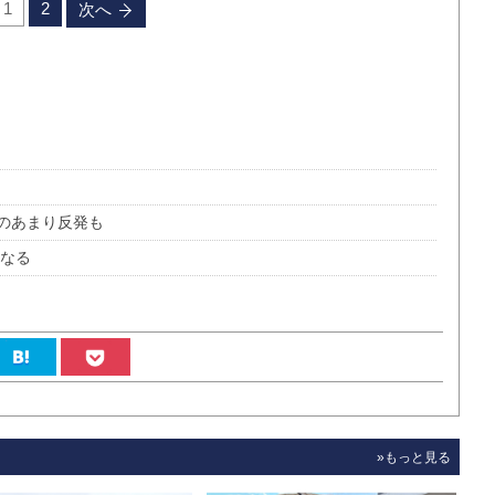
1
2
次へ
視のあまり反発も
うなる
»もっと見る