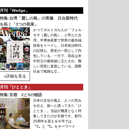
月刊「Wedge」
特集:台湾「麗しの島」の実像 日台新時代
を拓く「3つの視座」
かつてポルトガル人が「フォル
モサ（麗しの島）」と呼んだ台
湾。半導体産業で世界の最先端
技術をリードし、日本統治時代
の記憶も、歴史の一部として内
包している。一方で、現在は米
中対立の最前線に立たされ、難
しい現実に直面している。国際
社会で複雑な立…
»詳細を見る
月刊「ひととき」
特集:京都 2と5の物語
日本の文化や風土、人々の営み
を伝え、旅へと誘ってきた「ひ
ととき」。当誌が幾度となく特
集してきたのが京都です。創刊
25周年を迎える今号では、
〝2〟と〝5〟をキーワード