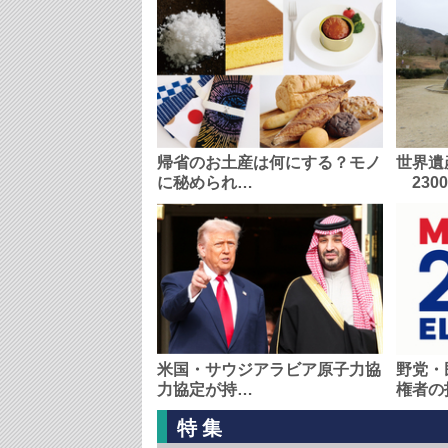
帰省のお土産は何にする？モノ
世界遺
に秘められ…
230
米国・サウジアラビア原子力協
野党・
力協定が持…
権者の
特集