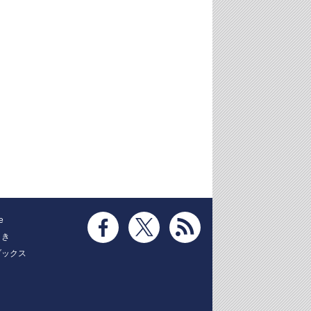
e
とき
ブックス