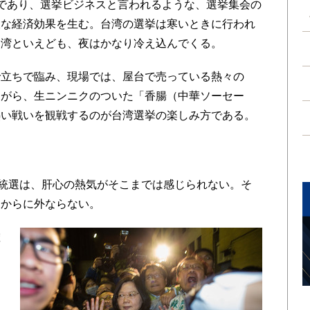
であり、選挙ビジネスと言われるような、選挙集会の
大な経済効果を生む。台湾の選挙は寒いときに行われ
台湾といえども、夜はかなり冷え込んでくる。
立ちで臨み、現場では、屋台で売っている熱々の
ながら、生ニンニクのついた「香腸（中華ソーセー
熱い戦いを観戦するのが台湾選挙の楽しみ方である。
統選は、肝心の熱気がそこまでは感じられない。そ
るからに外ならない。
確
う
な