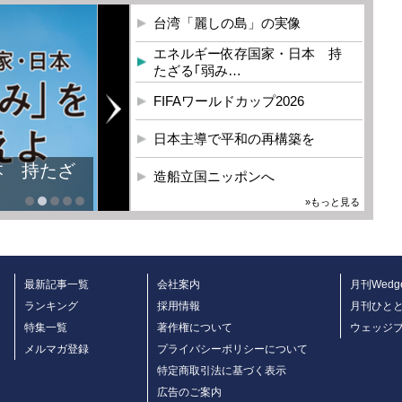
台湾「麗しの島」の実像
エネルギー依存国家・日本 持
たざる｢弱み…
FIFAワールドカップ2026
日本主導で平和の再構築を
本 持たざ
造船立国ニッポンへ
»もっと見る
最新記事一覧
会社案内
月刊Wedg
ランキング
採用情報
月刊ひと
特集一覧
著作権について
ウェッジ
メルマガ登録
プライバシーポリシーについて
特定商取引法に基づく表示
広告のご案内