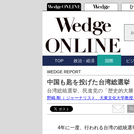
TOP
政治・経済
ビ
国際
WEDGE REPORT
中国も匙を投げた台湾総選挙
台湾総統選挙、民進党の「歴史的大勝
野嶋 剛
（ ジャーナリスト、大東文化大学教授
印
4年に一度、行われる台湾の総統選