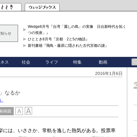
Wedge8月号『台湾「麗しの島」の実像 日台新時代を拓く「3
つの視座」』
お知らせ
ひととき8月号『京都 2と5の物語』
新刊書籍『飛鳥・藤原に隠された古代宮都の謎』
ジネス
社会
ライフ
特集
動画
2016年1月6日
」なるか
）
刷画面
挙には、いささか、常軌を逸した熱気がある。投票率