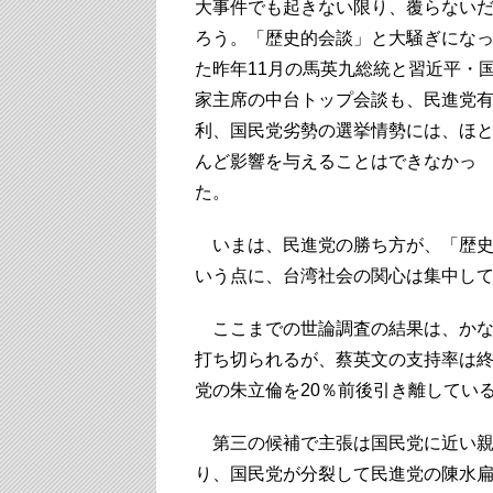
大事件でも起きない限り、覆らない
ろう。「歴史的会談」と大騒ぎにな
た昨年11月の馬英九総統と習近平・
家主席の中台トップ会談も、民進党
利、国民党劣勢の選挙情勢には、ほ
んど影響を与えることはできなかっ
た。
いまは、民進党の勝ち方が、「歴史
いう点に、台湾社会の関心は集中し
ここまでの世論調査の結果は、かな
打ち切られるが、蔡英文の支持率は終
党の朱立倫を20％前後引き離してい
第三の候補で主張は国民党に近い親
り、国民党が分裂して民進党の陳水扁