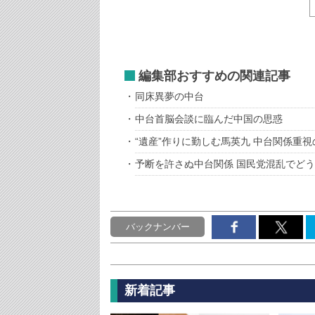
編集部おすすめの関連記事
同床異夢の中台
中台首脳会談に臨んだ中国の思惑
“遺産”作りに勤しむ馬英九 中台関係重
予断を許さぬ中台関係 国民党混乱でど
バックナンバー
新着記事