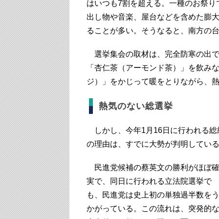
はいつも7割を超える。一種のお祭り
出し物や音楽、屋台などを含めた膨
ることが多い。そうなると、南方の
選挙集会の取材は、完全防寒の出で
「杏仁茶（アーモンド茶）」を飲み
ジ）」をかじって暖をとりながら、
熱気のない総選挙
しかし、今年1月16日に行われる総
の理由は、すでに大勢が判明してい
民進党候補の蔡英文の勝利がほぼ
実で、同日に行われる立法院選挙で
も、民進党は史上初の単独過半数を
かがっている。この流れは、突発的