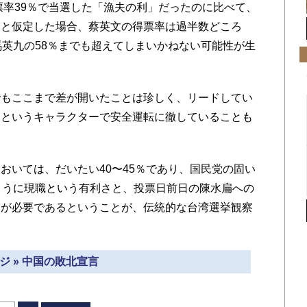
票率39％で当選した「漁夫の利」だったのに比べて、
たと仮定した場合、蔡英文の得票率は過半数どころ
馬英九の58％までも超えてしまいかねない可能性が生
もここまで差が開いたことは珍しく、リードしてい
派というキャラクターで安全運転に徹していることも
。
いては、だいたい40〜45％であり、国民党の固い
ように現職という有利さと、投票日前日の陳水扁への
」が必要であるということが、伝統的な台湾選挙観察
ジ » 中国の敗北宣言