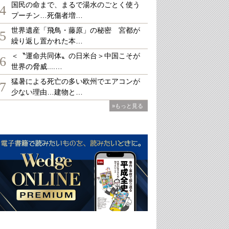
国民の命まで、まるで湯水のごとく使う
4
プーチン…死傷者増…
世界遺産「飛鳥・藤原」の秘密 宮都が
5
繰り返し置かれた本…
＜〝運命共同体〟の日米台＞中国こそが
6
世界の脅威....…
猛暑による死亡の多い欧州でエアコンが
7
少ない理由…建物と…
»もっと見る