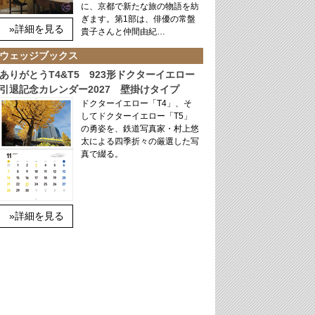
に、京都で新たな旅の物語を紡
ぎます。第1部は、俳優の常盤
»詳細を見る
貴子さんと仲間由紀…
ウェッジブックス
ありがとうT4&T5 923形ドクターイエロー
引退記念カレンダー2027 壁掛けタイプ
ドクターイエロー「T4」、そ
してドクターイエロー「T5」
の勇姿を、鉄道写真家・村上悠
太による四季折々の厳選した写
真で綴る。
»詳細を見る