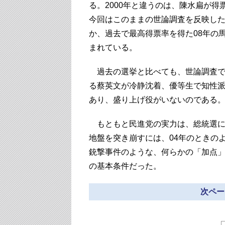
る。2000年と違うのは、陳水扁が得
今回はこのままの世論調査を反映し
か、過去で最高得票率を得た08年の
まれている。
過去の選挙と比べても、世論調査で
る蔡英文が冷静沈着、優等生で知性
あり、盛り上げ役がいないのである
もともと民進党の実力は、総統選にお
地盤を突き崩すには、04年のときの
銃撃事件のような、何らかの「加点
の基本条件だった。
次ペー