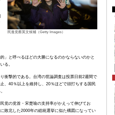
だ
っ
国
有
と
民進党蔡英文候補（Getty Images）
的」と呼べるほどの大勝になるのかならないのかと
ている。
り衝撃的である。台湾の世論調査は投票日前2週間で
止、40％以上を維持し、20％ほどで頭打ちする国民
る。
民党の党首・宋楚瑜の支持率がかえって伸びてお
に敗北した2000年の総統選挙に似た構図になってい