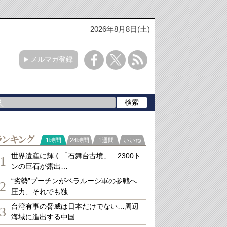
2026年8月8日(土)
メルマガ登録
ランキング
1時間
24時間
1週間
いいね
世界遺産に輝く「石舞台古墳」 2300ト
1
ンの巨石が露出…
“劣勢”プーチンがベラルーシ軍の参戦へ
2
圧力、それでも独…
台湾有事の脅威は日本だけでない…周辺
3
海域に進出する中国…