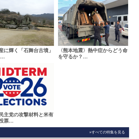
産に輝く「石舞台古墳」
〈熊本地震〉熱中症からどう命
0…
を守るか？…
民主党の攻撃材料と米有
投票…
»すべての特集を見る