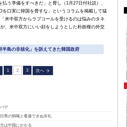
を払う準備をすべきだ」と脅し（1月27日付社説）、
ADを口実に韓国を脅すな」というコラムを掲載して猛
は「米中双方からラブコールを受けるのは悩みのタネ
たが、米中双方にいい顔をしようとした朴政権の外交
朝鮮半島の非核化」を訴えてきた韓国政府
1
2
3
次へ
オバマ
反日男の恫喝と看過できぬ非礼
行方は中国にかかる