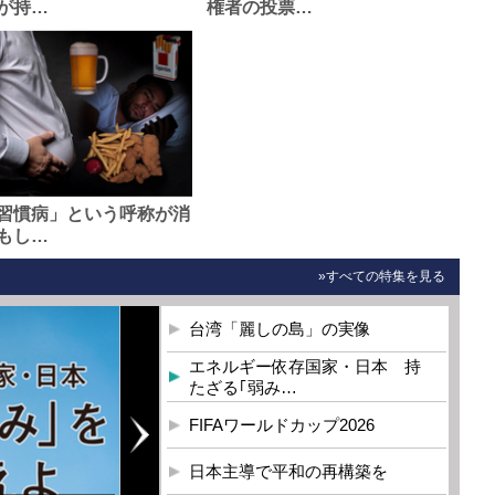
が持…
権者の投票…
習慣病」という呼称が消
もし…
»すべての特集を見る
台湾「麗しの島」の実像
エネルギー依存国家・日本 持
たざる｢弱み…
FIFAワールドカップ2026
日本主導で平和の再構築を