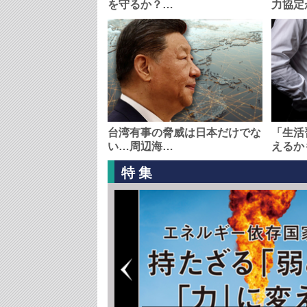
を守るか？…
力協定
台湾有事の脅威は日本だけでな
「生活
い…周辺海…
えるか
特集