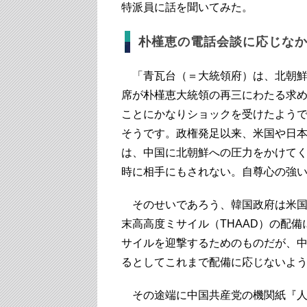
特派員に話を聞いてみた。
朴槿恵の電話会談に応じな
「青瓦台（＝大統領府）は、北朝鮮
席が朴槿恵大統領の再三にわたる求
ことにかなりショックを受けたよう
そうです。政権発足以来、米国や日
は、中国に北朝鮮への圧力をかけて
時に相手にもされない。自尊心の強
そのせいであろう、韓国政府は米国
末高高度ミサイル（THAAD）の配
サイルを迎撃するためのものだが、
るとしてこれまで配備に応じないよ
その途端に中国共産党の機関紙『人