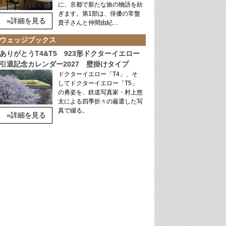
に、京都で新たな旅の物語を紡
ぎます。第1部は、俳優の常盤
»詳細を見る
貴子さんと仲間由紀…
ウェッジブックス
ありがとうT4&T5 923形ドクターイエロー
引退記念カレンダー2027 壁掛けタイプ
ドクターイエロー「T4」、そ
してドクターイエロー「T5」
の勇姿を、鉄道写真家・村上悠
太による四季折々の厳選した写
真で綴る。
»詳細を見る