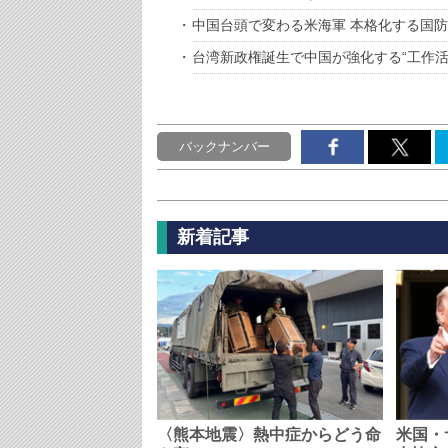
中国台頭で変わる米海軍 本格化する国
台湾新政権誕生で中国が強化する“工作活
バックナンバー
新着記事
〈熊本地震〉熱中症からどう命
米国・