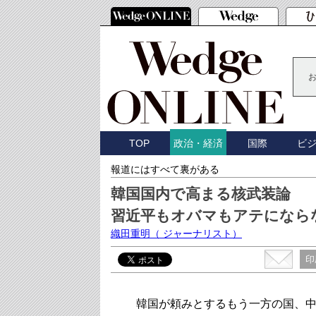
TOP
国際
ビ
政治・経済
報道にはすべて裏がある
韓国国内で高まる核武装論
習近平もオバマもアテになら
織田重明
（ ジャーナリスト）
印
韓国が頼みとするもう一方の国、中