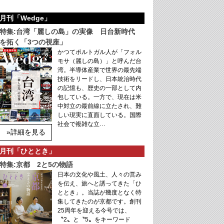
月刊「Wedge」
特集:台湾「麗しの島」の実像 日台新時代
を拓く「3つの視座」
かつてポルトガル人が「フォル
モサ（麗しの島）」と呼んだ台
湾。半導体産業で世界の最先端
技術をリードし、日本統治時代
の記憶も、歴史の一部として内
包している。一方で、現在は米
中対立の最前線に立たされ、難
しい現実に直面している。国際
社会で複雑な立…
»詳細を見る
月刊「ひととき」
特集:京都 2と5の物語
日本の文化や風土、人々の営み
を伝え、旅へと誘ってきた「ひ
ととき」。当誌が幾度となく特
集してきたのが京都です。創刊
25周年を迎える今号では、
〝2〟と〝5〟をキーワード