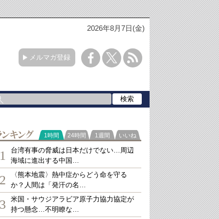
2026年8月7日(金)
メルマガ登録
ランキング
1時間
24時間
1週間
いいね
台湾有事の脅威は日本だけでない…周辺
1
海域に進出する中国…
〈熊本地震〉熱中症からどう命を守る
2
か？人間は「発汗の名…
米国・サウジアラビア原子力協力協定が
3
持つ懸念…不明瞭な…