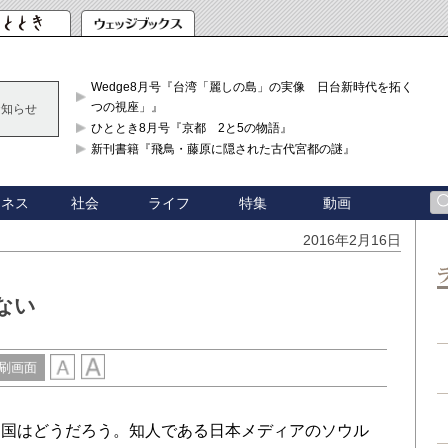
Wedge8月号『台湾「麗しの島」の実像 日台新時代を拓く「3
つの視座」』
お知らせ
ひととき8月号『京都 2と5の物語』
新刊書籍『飛鳥・藤原に隠された古代宮都の謎』
ジネス
社会
ライフ
特集
動画
2016年2月16日
ない
刷画面
国はどうだろう。知人である日本メディアのソウル