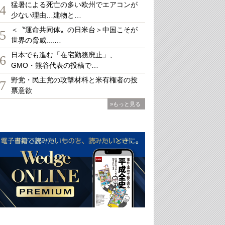
猛暑による死亡の多い欧州でエアコンが
4
少ない理由…建物と…
＜〝運命共同体〟の日米台＞中国こそが
5
世界の脅威....…
日本でも進む「在宅勤務廃止」、
6
GMO・熊谷代表の投稿で…
野党・民主党の攻撃材料と米有権者の投
7
票意欲
»もっと見る