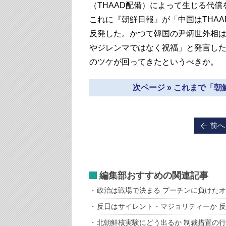
（THAAD配備）によって生じる代償
これに『朝鮮日報』が「中国はTHA
反発した。かつて韓国の尹炳世外相
やジレンマではなく祝福」と発言し
のツケが回ってきたというべきか。
次ページ » これまで「
前へ
編集部おすすめの関連記事
政治は戦場で決まる プーチンに負けた
反日はサイレント・マジョリティーか 
北朝鮮核実験にどう出るか 制裁措置の