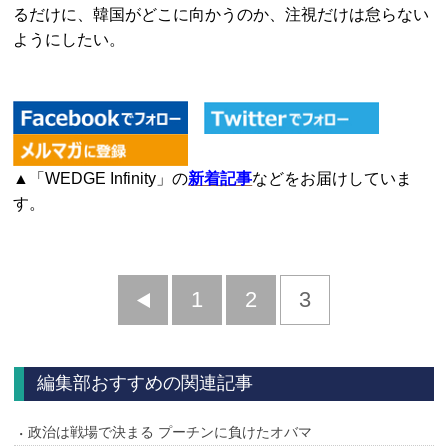
るだけに、韓国がどこに向かうのか、注視だけは怠らない
ようにしたい。
▲「WEDGE Infinity」の
新着記事
などをお届けしていま
す。
前
1
2
3
へ
編集部おすすめの関連記事
政治は戦場で決まる プーチンに負けたオバマ