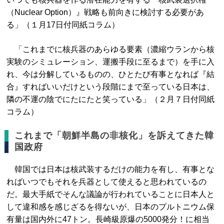
（Nuclear Option）』戦略も前向きに検討する必要があ
る」（１月17日付同紙コラム）
「これまでに核兵器のあらゆる要素（濃縮ウランから核
実験のシミュレーション、運搬手段に至るまで）を手に入
れ、今は分解しているものの、ひとたび有事となれば『結
合』すればいいだけという段階にまで至っている日本は、
隣の不運の陰でにたにたと笑っている」（２月７日付同紙
コラム）
これまで「朝鮮半島の非核化」を訴えてきた韓
国政府
韓国では日本は核武装するだけの能力を有し、有事とな
ればいつでもそれを兵器として使えると思われているの
だ。最大手紙でそんな議論が行われていることに日本人と
して違和感を感じざるを得ないが、日本のプルトニウム保
有量は国内外に47トン。長崎級原爆の5000発分！に相当