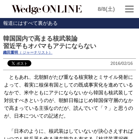
8/8(土)
報道にはすべて裏がある
韓国国内で高まる核武装論
習近平もオバマもアテにならない
織田重明
（ ジャーナリスト）
2016/02/16
ともあれ、北朝鮮がたび重なる核実験とミサイル発射に
よって、着実に核保有国としての既成事実化を進めている
なかで、米中ともにアテにならないから韓国も核武装して
対抗すべきというのが、朝鮮日報はじめ韓国保守層のなか
で高まっている主張なのだが、読んでいて「？」と思うの
が、日本についての記述だ。
「日本のように、核武装はしていないが決心さえすれば
いつでも核兵器を作る潜在能力を有する『核武装選択権