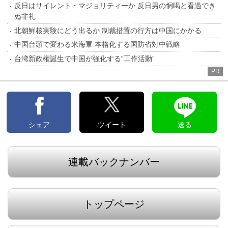
反日はサイレント・マジョリティーか 反日男の恫喝と看過でき
ぬ非礼
北朝鮮核実験にどう出るか 制裁措置の行方は中国にかかる
中国台頭で変わる米海軍 本格化する国防省対中戦略
台湾新政権誕生で中国が強化する“工作活動”
PR
シェア
ツイート
送る
連載バックナンバー
トップページ