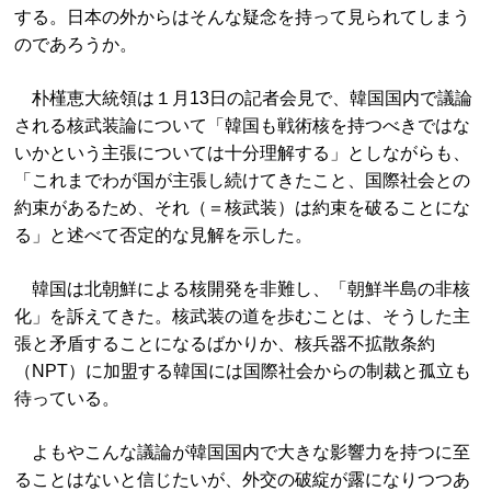
する。日本の外からはそんな疑念を持って見られてしまう
のであろうか。
朴槿恵大統領は１月13日の記者会見で、韓国国内で議論
される核武装論について「韓国も戦術核を持つべきではな
いかという主張については十分理解する」としながらも、
「これまでわが国が主張し続けてきたこと、国際社会との
約束があるため、それ（＝核武装）は約束を破ることにな
る」と述べて否定的な見解を示した。
韓国は北朝鮮による核開発を非難し、「朝鮮半島の非核
化」を訴えてきた。核武装の道を歩むことは、そうした主
張と矛盾することになるばかりか、核兵器不拡散条約
（NPT）に加盟する韓国には国際社会からの制裁と孤立も
待っている。
よもやこんな議論が韓国国内で大きな影響力を持つに至
ることはないと信じたいが、外交の破綻が露になりつつあ