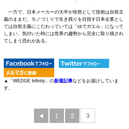
一方で、日本メーカーの大半が依然として技術は自前主
義のままだ。モノづくりで生き残りを目指す日本企業とし
ては自前主義にこだわっていては「ゆでガエル」になって
しまい、気付いた時には世界の趨勢から完全に取り残され
てしまう恐れがある。
▲「WEDGE Infinity」の
新着記事
などをお届けしていま
す。
前
1
2
3