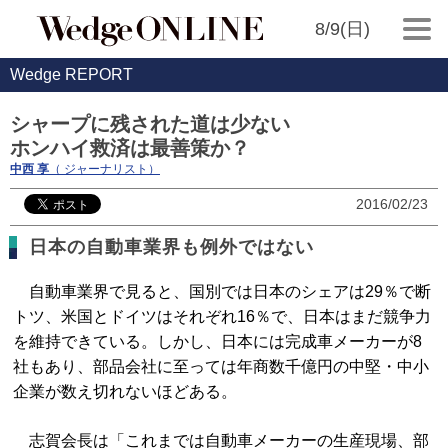
8/9(日)
Wedge REPORT
シャープに残された道は少ない
ホンハイ救済は最善策か？
中西 享
（ ジャーナリスト）
2016/02/23
日本の自動車業界も例外ではない
自動車業界で見ると、国別では日本のシェアは29％で断
トツ、米国とドイツはそれぞれ16％で、日本はまだ競争力
を維持できている。しかし、日本には完成車メーカーが8
社もあり、部品会社に至っては年商数千億円の中堅・中小
企業が数え切れないほどある。
志賀会長は「これまでは自動車メーカーの生産現場、部