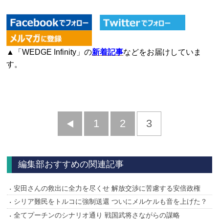
▲「WEDGE Infinity」の
新着記事
などをお届けしていま
す。
前
1
2
3
へ
編集部おすすめの関連記事
安田さんの救出に全力を尽くせ 解放交渉に苦慮する安倍政権
シリア難民をトルコに強制送還 ついにメルケルも音を上げた？
全てプーチンのシナリオ通り 戦国武将さながらの謀略