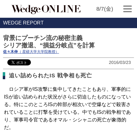
8/7(金)
WEDGE REPORT
背景にプーチン流の秘密主義
シリア撤退、“損益分岐点”を計算
佐々木伸
（ 星槎大学大学院教授）
2016/03/23
追い詰められたIS 戦争相も死亡
ロシア軍がIS攻撃に集中してきたこともあり、軍事的に
ISが追い詰められた状況がさらに切迫したものになってい
る。特にこのところISの幹部が相次いで空爆などで殺害さ
れていることに打撃を受けている。中でもISの戦争相であ
り、軍事司令官であるオマル・シシャニの死亡が象徴的
だ。