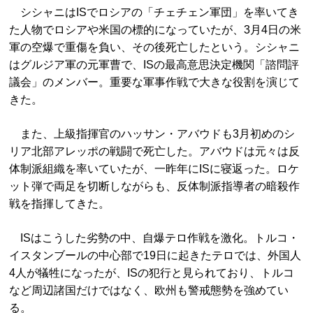
シシャニはISでロシアの「チェチェン軍団」を率いてき
た人物でロシアや米国の標的になっていたが、3月4日の米
軍の空爆で重傷を負い、その後死亡したという。シシャニ
はグルジア軍の元軍曹で、ISの最高意思決定機関「諮問評
議会」のメンバー。重要な軍事作戦で大きな役割を演じて
きた。
また、上級指揮官のハッサン・アバウドも3月初めのシ
リア北部アレッポの戦闘で死亡した。アバウドは元々は反
体制派組織を率いていたが、一昨年にISに寝返った。ロケ
ット弾で両足を切断しながらも、反体制派指導者の暗殺作
戦を指揮してきた。
ISはこうした劣勢の中、自爆テロ作戦を激化。トルコ・
イスタンブールの中心部で19日に起きたテロでは、外国人
4人が犠牲になったが、ISの犯行と見られており、トルコ
など周辺諸国だけではなく、欧州も警戒態勢を強めてい
る。