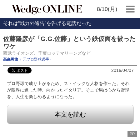
8/10(月)
それは“戦力外通告”を告げる電話だった
佐藤隆彦が「G.G.佐藤」という鉄仮面を被った
ワケ
西武ライオンズ、千葉ロッテマリーンズなど
高森勇旗
（ 元プロ野球選手）
2016/04/07
プロ野球で成り上がるため、ストイックな人格を作った。それ
が限界に達した時、向かったイタリア。そこで男は心から野球
を、人生を楽しめるようになった。
本文を読む
PR