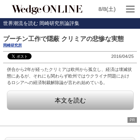
8/8(土)
世界潮流を読む 岡崎研究所論評集
プーチン工作で隠蔽 クリミアの悲惨な実態
岡崎研究所
2016/04/25
併合から2年が経ったクリミアは欧州から孤立し、経済は壊滅状
態にあるが、それにも関わらず欧州ではウクライナ問題におけ
るロシアへの経済制裁解除論が言われ始めている。
本文を読む
PR