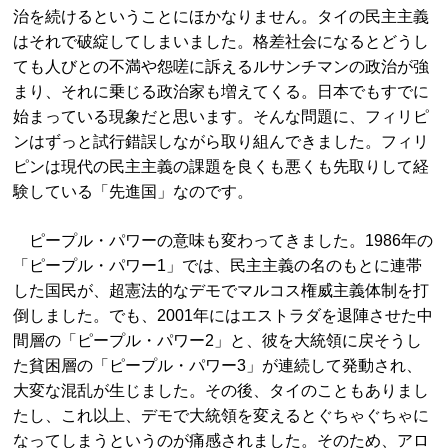
治を続けるということにほかなりません。タイの民主主義
はそれで破綻してしまいました。格差社会になるとどうし
ても人びとの不満や怨嗟に訴えるルサンチマンの政治が強
まり、それに乗じる政治家も増えてくる。日本でもすでに
始まっている現象だと思います。そんな問題に、フィリピ
ンはずっと試行錯誤しながら取り組んできました。フィリ
ピンは現代の民主主義の課題を良くも悪くも先取りして経
験している「先進国」なのです。
ピープル・パワーの意味も変わってきました。1986年の
「ピープル・パワー1」では、民主主義の名のもとに連帯
した国民が、超憲法的なデモでマルコス権威主義体制を打
倒しました。でも、2001年にはエストラダを退陣させた中
間層の「ピープル・パワー2」と、彼を大統領に戻そうし
た貧困層の「ピープル・パワー3」が連続して発動され、
大変な混乱が生じました。その後、タイのこともありまし
たし、これ以上、デモで大統領を変えるとぐちゃぐちゃに
なってしまうというのが痛感されました。そのため、アロ