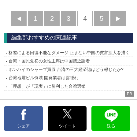
前
1
2
3
4
5
へ
へ
編集部おすすめの関連記事
格差による回復不能なダメージ 止まない中国の貧富拡大を描く
台湾・国民党初の女性主席は中国接近論者
ホンハイのシャープ買収 台湾の三大経済誌はどう報じたか?
台湾地震ビル倒壊 開発業者は雲隠れ
「理想」が「現実」に勝利した台湾選挙
PR
シェア
ツイート
送る