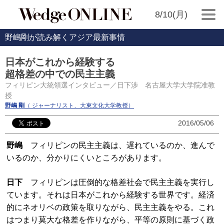
8/10(月)
野嶋剛が読み解くアジア最新事情
日本がこれから経験する
超格差の中での民主主義
フィリピン大統領選インタビュー／日下渉 名古屋大学大学院准教
授
野嶋 剛
（ ジャーナリスト、大東文化大学教授）
2016/05/06
野嶋
フィリピンの民主主義は、遅れているのか、進んで
いるのか、分かりにくいところがあります。
日下
フィリピンは圧倒的な格差社会で民主主義を実行し
ています。それは日本がこれから経験する世界です。経済
的にネオリベの政策を取りながら、民主主義をやる。これ
はつまり莫大な格差を作りながら、平等の原則に基づく政