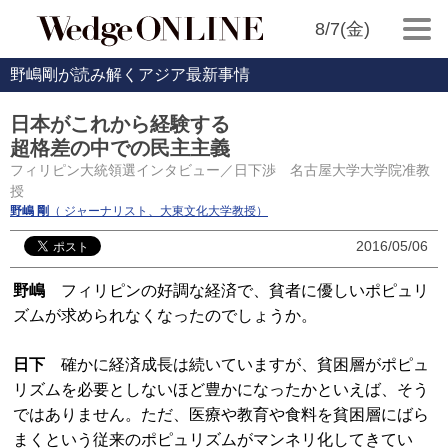
8/7(金)
野嶋剛が読み解くアジア最新事情
日本がこれから経験する
超格差の中での民主主義
フィリピン大統領選インタビュー／日下渉 名古屋大学大学院准教
授
野嶋 剛
（ ジャーナリスト、大東文化大学教授）
2016/05/06
野嶋
フィリピンの好調な経済で、貧者に優しいポピュリ
ズムが求められなくなったのでしょうか。
日下
確かに経済成長は続いていますが、貧困層がポピュ
リズムを必要としないほど豊かになったかといえば、そう
ではありません。ただ、医療や教育や食料を貧困層にばら
まくという従来のポピュリズムがマンネリ化してきてい