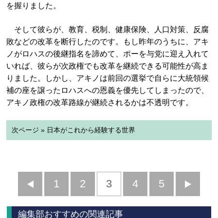
を握りました。
そして彼らが、教育、税制、健康保険、人口対策、反腐
敗などの改革を断行したのです。もし昨年のうちに、アキ
ノがロハスの後継指名を諦めて、ポーを与党に迎え入れて
いれば、彼らが次政権でも改革を継続できる可能性が高ま
りました。しかし、アキノは前回の選挙で自らに大統領候
補の座を譲ったロハスへの恩義を優先してしまったので、
アキノ政権の改革路線が継続されるかは不透明です。
次ページ » 日本がこれから経験する世界
前
1
2
3
4
5
へ
へ
編集部おすすめの関連記事