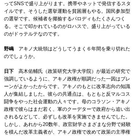
ってSNSで盛り上がります。携帯やネットで発信するスタ
イルです。そうした選挙運動を貧困層もやる。国民参加型
の選挙です。候補者を揶揄するパロディもたくさんつく
る。そこで叩かれているのがロハスで、盛り上がっている
のがドゥテルテなのです。
野嶋
アキノ大統領はどうしてうまく６年間を乗り切れた
のでしょうか。
日下
高木佑輔氏（政策研究大学大学院）が最近の研究で
強調しているように、アキノ政権が順調だった一因はブレ
ーンがよかったからです。アキノのもとに改革志向の知識
人が集結しました。彼らの共通点は、もともと反マルコス
闘争をやった社会運動の人々です。母のコラソン・アキノ
政権で彼らはまだ若く、軍のクーデターで政府から追い出
されるなどして、必ずしも改革を実施できませんでした。
しかし、あれから20数年、政官財学さまざまな分野で経験
を積んだ改革主義者が、アキノ政権で改めて政策の主導権