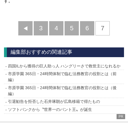
す。
前
3
4
5
6
7
へ
編集部おすすめの関連記事
四国ILから獲得の巨人助っ人 ハングリーさで救世主になれるか
市原学園 365日・24時間体制で臨む法務教官の役割とは（前
編）
市原学園 365日・24時間体制で臨む法務教官の役割とは（後
編）
引退勧告を拒否した石井琢朗が広島移籍で得たもの
ソフトバンクから〝世界一のバント王〟が誕生
PR