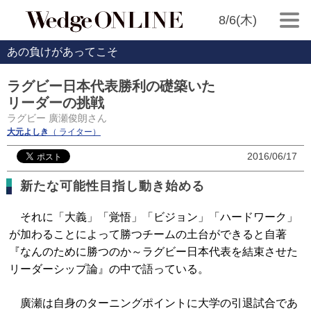
8/6(木)
あの負けがあってこそ
ラグビー日本代表勝利の礎築いた
リーダーの挑戦
ラグビー 廣瀬俊朗さん
大元よしき
（ ライター）
2016/06/17
新たな可能性目指し動き始める
それに「大義」「覚悟」「ビジョン」「ハードワーク」
が加わることによって勝つチームの土台ができると自著
『なんのために勝つのか～ラグビー日本代表を結束させた
リーダーシップ論』の中で語っている。
廣瀬は自身のターニングポイントに大学の引退試合であ