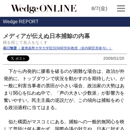
8/7(金)
Wedge REPORT
メディアが伝えぬ日本捕鯨の内幕
税を投じて友人をなくす
谷口智彦
（ 慶應義塾大学大学院SDM研究科教授（前内閣官房参与））
2009/01/20
下から内発的に膠着を破るのが困難な場合は、政治が外
発的に、トップダウンで状況を動かすのを期待したい。が
一般に利害当事者の票田が小さい場合、政治家の大勢はあ
まり関心を払わぬ中で、「声の大きい少数派」が影響力を
奮いやすい。民主主義の逆説だが、この傾向は捕鯨をめぐ
る政治過程に当てはまる。
似た構図がマスコミにある。捕鯨への一般的無関心を映
して普段は何も書かず、国際会議の対立や、日本に対する