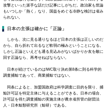
攻撃といった派手な話だけ記事にしがちだ。政治家も世論
もいつしか「熱く」なり、国益をめぐる冷静な検討は省み
られない。
日本の主張は確かに「正論」
しかも、次に見る通りなるほど日本の主張は正しいのだ
から、自ら折れて出るなど軟弱の極みということになる。
しかし正論といえども通る見込みがないばかりか友を敵に
回す正論なら、再考せねばならない。
日本が続けているのはIWC取り決め第8条に則る科学的
調査捕鯨であって、商業捕鯨ではない。
同条によると、加盟国政府は科学調査に目的を限り、捕
鯨許可証を特定主体に与えることができる。日本の場合、
許可証を得た調査捕鯨の実施主体が農水省所管の財団法
人・日本鯨類研究所（鯨研）である。