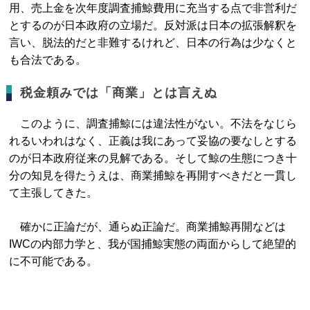
用、売上金を次年度調査捕鯨費用に充当する点で非営利だ
とするのが日本政府の立場だ。反対派は日本の拡張解釈を
言い、脱法的だと非難するけれど、日本の行為は少なくと
も合法である。
税金頼みでは「商業」とは言えぬ
このように、調査捕鯨には違法性がない。不法をなじら
れるいわれはなく、正義は我にあって妥協の要なしとする
のが日本政府従来の見解である。そして鯨の生態につき十
分の知見を得たうえは、商業捕鯨を再開すべきだと一貫し
て主張してきた。
確かに正論だが、通らぬ正論だ。商業捕鯨再開などは
IWCの内部力学と、我が国捕鯨実態の両面からして絶望的
に不可能である。