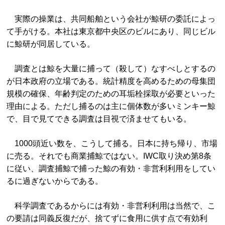
実際の操業は、共同船舶という会社が鯨研の委託によっ
て手がける。本社は東京都中央区のビルにあり、同じビル
に鯨研が同居している。
調査とは鯨を大量に捕って（殺して）なすべしとするの
が日本政府の立場である。統計精度を高めるための母集団
規模の確保、年齢判定のための耳垢栓採取が必要といった
理由による。ただし捕るのは主に個体数が多いミンキー鯨
で、目で見てできる調査は目視で済ませてもいる。
1000頭近い数を、こうして捕る。日本に持ち帰り、市場
に売る。それでも商業捕鯨ではない。IWC取り決め第8条
に従い、調査捕鯨で捕った鯨の有効・非営利利用をしてい
るに過ぎないからである。
科学調査であるからには有効・非営利利用は当然で、こ
の要請は同義反復だが、捨てずに食用に供す点で有効利