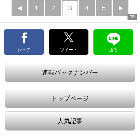
前
1
2
3
4
5
PR
へ
へ
シェア
ツイート
送る
連載バックナンバー
トップページ
人気記事