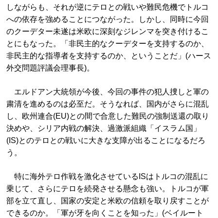
しながらも、それが逆にテロとの戦いや難民危機でトルコ
への依存を強めることにつながった。しかし、同時に今回
のクーデター未遂は米欧に深刻なジレンマを突き付けるこ
とにもなった。「非民主的なクーデターを支持するのか、
非民主的な指導者を支持するのか、ということだ」(ハース
外交問題評議会理事長)。
エルドアン大統領が今後、今回の事件の犯人捜しと軍の
粛清を進めるのは必至だ。そうなれば、国内がさらに混乱
し、欧州連合(EU)との間で合意した難民の強制送還の取り
決めや、シリア内戦の解決、過激派組織「イスラム国」
(IS)とのテロとの戦いに大きな支障が出ることになるだろ
う。
特に海外テロ作戦を激化させているISはトルコの混乱に
乗じて、さらにテロを続発させる懸念も強い。トルコが軍
部を立て直し、国家の安定と米欧の信頼を取り戻すことが
できるのか。「軍が牙を向くことを知った」(ベイルート