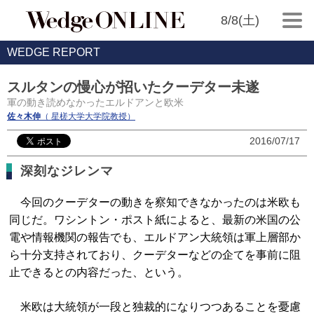
8/8(土)
WEDGE REPORT
スルタンの慢心が招いたクーデター未遂
軍の動き読めなかったエルドアンと欧米
佐々木伸
（ 星槎大学大学院教授）
2016/07/17
深刻なジレンマ
今回のクーデターの動きを察知できなかったのは米欧も
同じだ。ワシントン・ポスト紙によると、最新の米国の公
電や情報機関の報告でも、エルドアン大統領は軍上層部か
ら十分支持されており、クーデターなどの企てを事前に阻
止できるとの内容だった、という。
米欧は大統領が一段と独裁的になりつつあることを憂慮