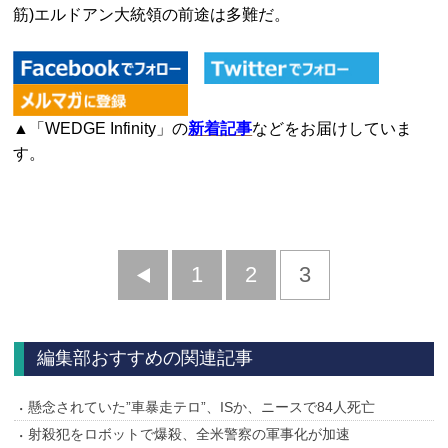
筋)エルドアン大統領の前途は多難だ。
▲「WEDGE Infinity」の
新着記事
などをお届けしていま
す。
前
1
2
3
へ
編集部おすすめの関連記事
懸念されていた”車暴走テロ”、ISか、ニースで84人死亡
射殺犯をロボットで爆殺、全米警察の軍事化が加速