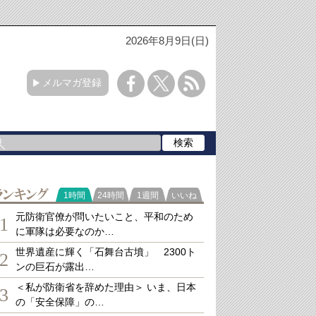
2026年8月9日(日)
メルマガ登録
ランキング
1時間
24時間
1週間
いいね
元防衛官僚が問いたいこと、平和のため
1
に軍隊は必要なのか…
世界遺産に輝く「石舞台古墳」 2300ト
2
ンの巨石が露出…
＜私が防衛省を辞めた理由＞ いま、日本
3
の「安全保障」の…