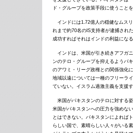
ド・グループを政策手段に使うこと
インドには1.72億人の穏健なムス
れまで約70名のIS支持者が逮捕さ
成功すればそれはインドの利益にな
インドは、米国が引き続きアフガニ
ンのテロ・グループを抑えるようパ
のアワミ・リーグ政権との関係強化
地域以遠については一種のフリーライ
ていない。イスラム過激主義を支援
米国がパキスタンのテロに対する姿
米国がパキスタンへの圧力を強めな
とはできない。パキスタンによれば
らしい国で、素晴らしい人々がいる