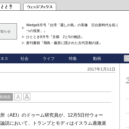
Wedge8月号『台湾「麗しの島」の実像 日台新時代を拓く「3
つの視座」』
お知らせ
ひととき8月号『京都 2と5の物語』
新刊書籍『飛鳥・藤原に隠された古代宮都の謎』
ジネス
社会
ライフ
特集
動画
2017年1月11日
刷画面
（AEI）のドゥーム研究員が、12月5日付ウォー
の論説において、トランプとモディはイスラム過激派