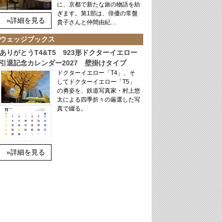
に、京都で新たな旅の物語を紡
ぎます。第1部は、俳優の常盤
»詳細を見る
貴子さんと仲間由紀…
ウェッジブックス
ありがとうT4&T5 923形ドクターイエロー
引退記念カレンダー2027 壁掛けタイプ
ドクターイエロー「T4」、そ
してドクターイエロー「T5」
の勇姿を、鉄道写真家・村上悠
太による四季折々の厳選した写
真で綴る。
»詳細を見る