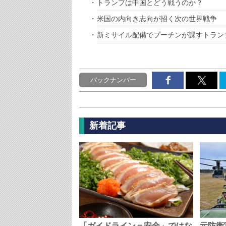
トランプは中国とどう戦うのか？
米国の内向き志向が招く次の世界戦争
新ミサイル配備でプーチンが課すトラン
バックナンバー
新着記事
「ガイドライン＝安全」ではな
元防衛