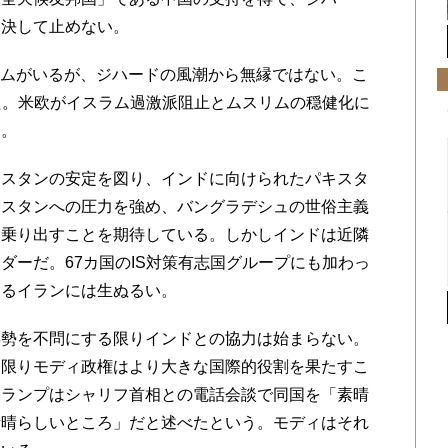
を決して止めない。
リムがいるが、ジハードの風潮から無縁ではない。こ
れた。米欧がイスラム過激派阻止とムスリムの穏健化に
る。
スタンの安定を図り、インドに向けられたパキスタ
キスタンへの圧力を強め、バングラデシュの世俗主義
に乗り出すことを期待している。しかしインドは近隣
ダーだ。67カ国のIS対策有志国グループにも加わっ
するイランには生ぬるい。
勢を不問にする限りインドとの協力は始まらない。
い限りモディ政権はより大きな国際的役割を果たすこ
トランプはシャリフ首相との電話会談で同国を「素晴
素晴らしいところ」だと述べたという。モディはそれ