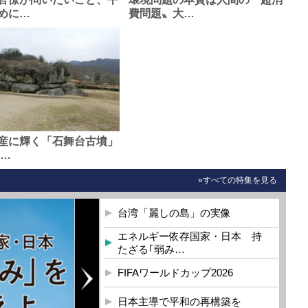
めに…
費問題〟大…
産に輝く「石舞台古墳」
0…
»すべての特集を見る
台湾「麗しの島」の実像
エネルギー依存国家・日本 持
たざる｢弱み…
FIFAワールドカップ2026
日本主導で平和の再構築を