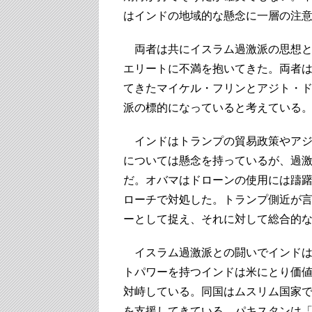
はインドの地域的な懸念に一層の注
両者は共にイスラム過激派の思想と
エリートに不満を抱いてきた。両者
てきたマイケル・フリンとアジト・
派の標的になっていると考えている
インドはトランプの貿易政策やアジ
については懸念を持っているが、過
だ。オバマはドローンの使用には躊
ローチで対処した。トランプ側近が
ーとして捉え、それに対して総合的
イスラム過激派との闘いでインドは重
トパワーを持つインドは米にとり価
対峙している。同国はムスリム国家で
を支援してきている。パキスタンは