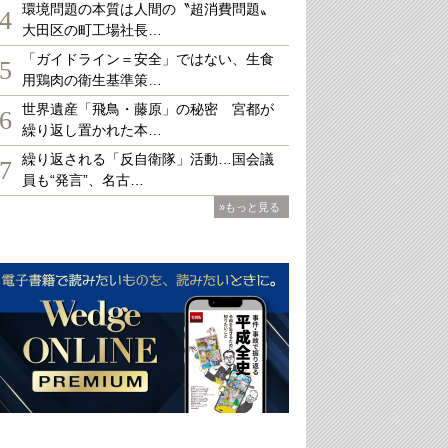
環境問題の本質は人間の〝超消費問題〟
4
大田区の町工場社長…
「ガイドライン＝安全」ではない、生食
5
用鶏肉の衛生基準策…
世界遺産「飛鳥・藤原」の秘密 宮都が
6
繰り返し置かれた本…
繰り返される「反自衛隊」活動…国会議
7
員も“発言”、名古…
»もっと見る