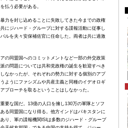
意を払う必要がある。
暴力を封じ込めることに失敗してきた今までの政権
は共にジハード・グループに対する諜報活動に従事し
ドバルを夫々安保補佐官に任命した。両者は共に過激
。
アの同盟国へのコミットメントなど一部の外交政策
激派の問題については共和党政権の誕生を歓迎すべき
躇しなかったが、それぞれの勢力に対する個別のアプ
言うようにファシズムや共産主義と同種のイデオロギ
なアプローチを取るということはしなかった。
要な国だ。13億の人口を擁し130万の軍隊とソフ
値ある同盟国になり得る。他方インドはパキスタンに
あり、軍の諜報機関ISIは多数のジハード・グループ
「全天候友邦国」である中国の支持を得て、ジハー