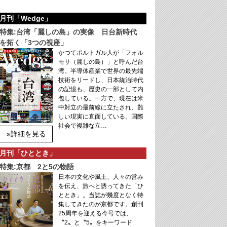
月刊「Wedge」
特集:台湾「麗しの島」の実像 日台新時代
を拓く「3つの視座」
かつてポルトガル人が「フォル
モサ（麗しの島）」と呼んだ台
湾。半導体産業で世界の最先端
技術をリードし、日本統治時代
の記憶も、歴史の一部として内
包している。一方で、現在は米
中対立の最前線に立たされ、難
しい現実に直面している。国際
社会で複雑な立…
»詳細を見る
月刊「ひととき」
特集:京都 2と5の物語
日本の文化や風土、人々の営み
を伝え、旅へと誘ってきた「ひ
ととき」。当誌が幾度となく特
集してきたのが京都です。創刊
25周年を迎える今号では、
〝2〟と〝5〟をキーワード