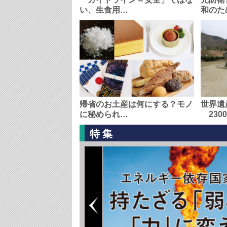
い、生食用…
和のた
帰省のお土産は何にする？モノ
世界遺
に秘められ…
230
特集