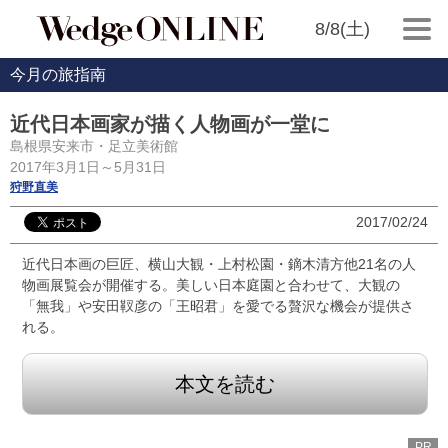
8/8(土)
今月の旅指南
近代日本画家が描く人物画が一堂に
島根県安来市・足立美術館
2017年3月1日～5月31日
狩野直美
2017/02/24
近代日本画の巨匠、横山大観・上村松園・鏑木清方他21名の人
物画展覧会が開催する。美しい日本庭園と合わせて、大観の
「無我」や安田靫彦の「王昭君」を愛でる贅沢な機会が提供さ
れる。
本文を読む
PR