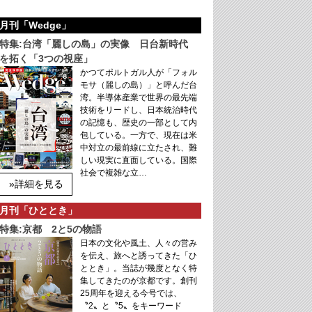
月刊「Wedge」
特集:台湾「麗しの島」の実像 日台新時代
を拓く「3つの視座」
かつてポルトガル人が「フォル
モサ（麗しの島）」と呼んだ台
湾。半導体産業で世界の最先端
技術をリードし、日本統治時代
の記憶も、歴史の一部として内
包している。一方で、現在は米
中対立の最前線に立たされ、難
しい現実に直面している。国際
社会で複雑な立…
»詳細を見る
月刊「ひととき」
特集:京都 2と5の物語
日本の文化や風土、人々の営み
を伝え、旅へと誘ってきた「ひ
ととき」。当誌が幾度となく特
集してきたのが京都です。創刊
25周年を迎える今号では、
〝2〟と〝5〟をキーワード