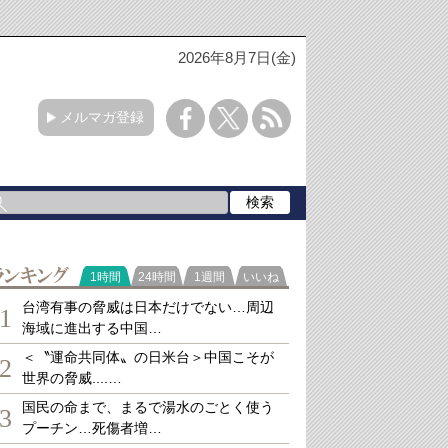
2026年8月7日(金)
メルマガ登録
ランキング
1時間
24時間
1週間
いいね
台湾有事の脅威は日本だけでない…周辺
1
海域に進出する中国…
＜〝運命共同体〟の日米台＞中国こそが
2
世界の脅威....…
国民の命まで、まるで湯水のごとく使う
3
プーチン…死傷者増…