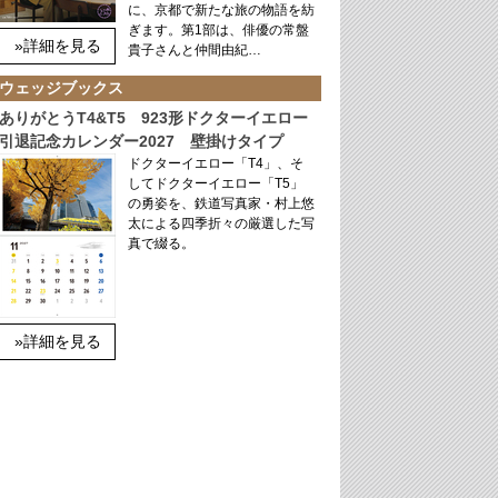
に、京都で新たな旅の物語を紡
ぎます。第1部は、俳優の常盤
»詳細を見る
貴子さんと仲間由紀…
ウェッジブックス
ありがとうT4&T5 923形ドクターイエロー
引退記念カレンダー2027 壁掛けタイプ
ドクターイエロー「T4」、そ
してドクターイエロー「T5」
の勇姿を、鉄道写真家・村上悠
太による四季折々の厳選した写
真で綴る。
»詳細を見る