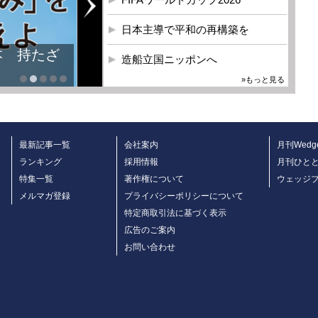
日本主導で平和の再構築を
本 持たざ
造船立国ニッポンへ
»もっと見る
最新記事一覧
会社案内
月刊Wedg
ランキング
採用情報
月刊ひと
特集一覧
著作権について
ウェッジ
メルマガ登録
プライバシーポリシーについて
特定商取引法に基づく表示
広告のご案内
お問い合わせ