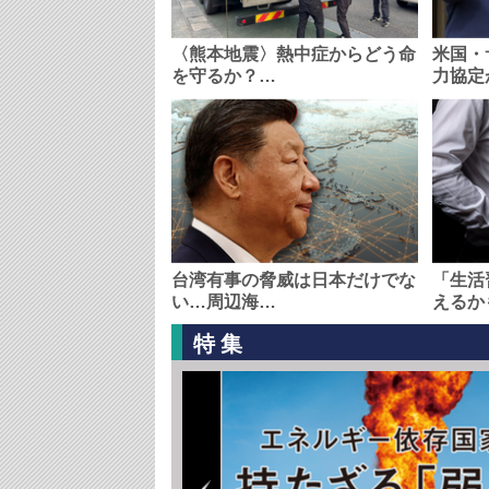
〈熊本地震〉熱中症からどう命
米国・
を守るか？…
力協定
台湾有事の脅威は日本だけでな
「生活
い…周辺海…
えるか
特集