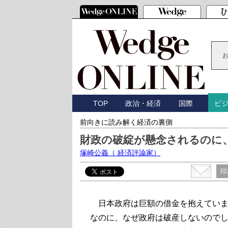
TOP
政治・経済
国際
ビ
前向きに読み解く経済の裏側
財政の破綻が懸念されるのに
塚崎公義
（ 経済評論家）
印
日本政府は巨額の借金を抱えていま
なのに、なぜ政府は破産しないので