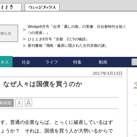
Wedge8月号『台湾「麗しの島」の実像 日台新時代を拓く「3
つの視座」』
お知らせ
ひととき8月号『京都 2と5の物語』
新刊書籍『飛鳥・藤原に隠された古代宮都の謎』
社会
ライフ
特集
動画
ジネス
2017年3月13日
、なぜ人々は国債を買うのか
刷画面
す。普通の企業ならば、とっくに破産しているはず
しょうか？ それは、国債を買う人が大勢いるからで