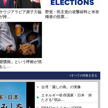
サウジアラビア原子力協
野党・民主党の攻撃材料と米有
が持…
権者の投票…
習慣病」という呼称が消
もし…
»すべての特集を見る
台湾「麗しの島」の実像
エネルギー依存国家・日本 持
たざる｢弱み…
FIFAワールドカップ2026