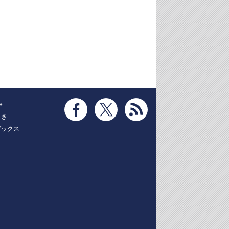
e
とき
ブックス