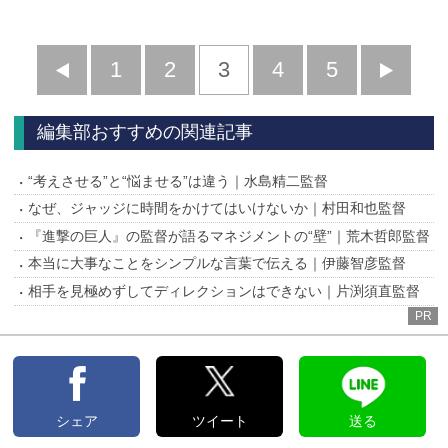
前
1
2
3
4
5
へ
へ
編集部おすすめの関連記事
“考えさせる”と“悩ませる”は違う｜水島精二監督
なぜ、ジャッジに時間をかけてはいけないか｜村田和也監督
『進撃の巨人』の監督が語るマネジメントの“壁”｜荒木哲郎監督
本当に大事なことをシンプルな言葉で伝える｜伊藤智彦監督
相手を見極めずしてディレクションはできない｜片渕須直監督
PR
シェア
ツイート
送る