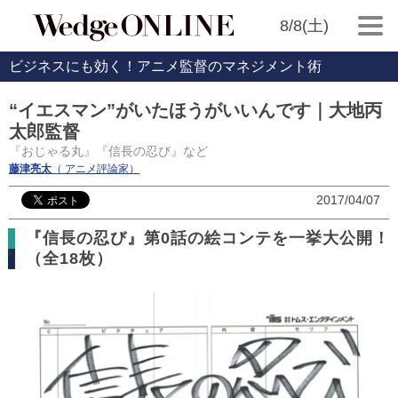
8/8(土)
ビジネスにも効く！アニメ監督のマネジメント術
“イエスマン”がいたほうがいいんです｜大地丙
太郎監督
『おじゃる丸』『信長の忍び』など
藤津亮太
（ アニメ評論家）
2017/04/07
『信長の忍び』第0話の絵コンテを一挙大公開！
（全18枚）