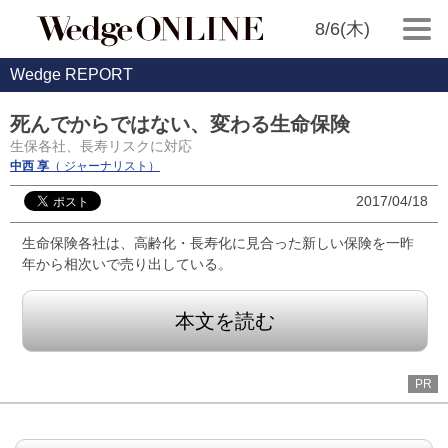
8/6(木)
Wedge REPORT
死んでからではない、変わる生命保険
生保各社、長寿リスクに対応
中西 享
（ ジャーナリスト）
2017/04/18
生命保険各社は、高齢化・長寿化に見合った新しい保険を一昨
年から相次いで売り出している。
本文を読む
PR