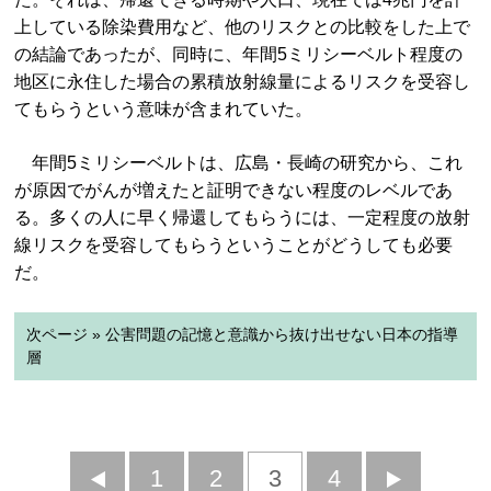
上している除染費用など、他のリスクとの比較をした上で
の結論であったが、同時に、年間5ミリシーベルト程度の
地区に永住した場合の累積放射線量によるリスクを受容し
てもらうという意味が含まれていた。
年間5ミリシーベルトは、広島・長崎の研究から、これ
が原因でがんが増えたと証明できない程度のレベルであ
る。多くの人に早く帰還してもらうには、一定程度の放射
線リスクを受容してもらうということがどうしても必要
だ。
次ページ » 公害問題の記憶と意識から抜け出せない日本の指導
層
前
1
2
3
4
次