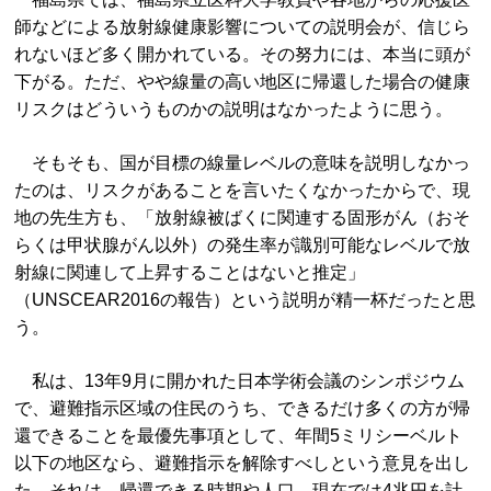
師などによる放射線健康影響についての説明会が、信じら
れないほど多く開かれている。その努力には、本当に頭が
下がる。ただ、やや線量の高い地区に帰還した場合の健康
リスクはどういうものかの説明はなかったように思う。
そもそも、国が目標の線量レベルの意味を説明しなかっ
たのは、リスクがあることを言いたくなかったからで、現
地の先生方も、「放射線被ばくに関連する固形がん（おそ
らくは甲状腺がん以外）の発生率が識別可能なレベルで放
射線に関連して上昇することはないと推定」
（UNSCEAR2016の報告）という説明が精一杯だったと思
う。
私は、13年9月に開かれた日本学術会議のシンポジウム
で、避難指示区域の住民のうち、できるだけ多くの方が帰
還できることを最優先事項として、年間5ミリシーベルト
以下の地区なら、避難指示を解除すべしという意見を出し
た。それは、帰還できる時期や人口、現在では4兆円を計