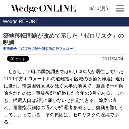
8/10(月)
Wedge REPORT
築地移転問題が改めて示した「ゼロリスク」の
呪縛
中西準子
（ 産業技術総合研究所名誉フェロー）
2017/04/24
しかし、10年の国勢調査では8万6000人が居住していた
1119平方キロメートルの避難指示区域の除染と帰還は遅れ
に遅れ、帰還困難区域を除く大半の地域で、避難指示が解
除されたのは、事故後6年経過した今年の3月である。しか
も、帰還人口は2割に届かないと推定できる。除染の遅
れ、避難指示解除の遅れが帰還者を減らし、復興を難しく
してしまっている。その原因は、ゼロリスクの呪縛であ
る。