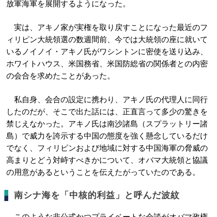
放軍海軍を展開するようになった。
実は、アキノ家が実権を取り戻すことになった最近のフ
ィリピン大統領選の数週間前、今では大統領の座に就いて
いるノイノイ・アキノ氏がワシントンに密使を送り込み、
ホワイトハウス、米国務省、米国防総省の関係者との内密
の会合を求めたことがあった。
私自身、会合の設定に携わり、アキノ氏の代理人に同行
したのだが、そこで出た話には、正直言って多少の驚きを
禁じえなかった。アキノ氏は南沙諸島（スプラットリー諸
島）で威力を誇示する中国の態度を強く懸念しているだけ
でなく、フィリピンおよび地域に対する中国海軍の脅威の
高まりとどう対峙すべきかについて、オバマ大統領と協議
の用意があるということを伝えたがっていたのである。
南シナ海を「中核的利益」と呼んだ波紋
このような非公式かつプライベートな会談がオバマ政権