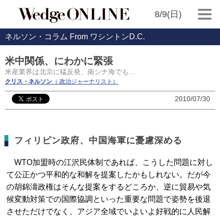
8/9(日)
ネルソン・コラム From ワシントンD.C.
米中関係、にわかに緊張
米産業界は北京に猛反発、南シナ海でも…
クリス・ネルソン
（ 政治ジャーナリスト）
2010/07/30
フィリピン政府、中国海軍に憂慮深める
WTO加盟時の江沢民体制であれば、こうした問題に対し
て公正かつ平和的な和解を提案したかもしれない。だが今
の胡錦濤政権はそんな提案をするどころか、逆に貿易や気
候変動対策での国際協調といった重要な問題で姿勢を後退
させただけでなく、アジア全域でいよいよ好戦的に人民解