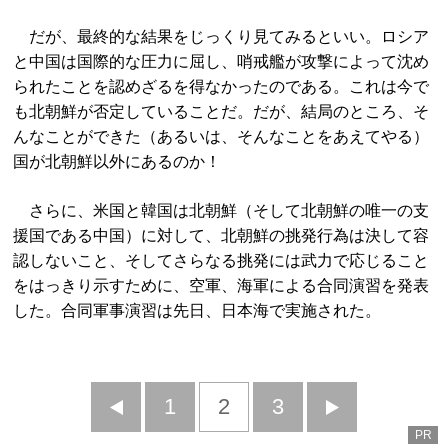
だが、最終的な結果をじっくり見てみるといい。ロシア
と中国は国際的な圧力に屈し、哨戒艦が攻撃によって沈め
られたことを認めざるを得なかったのである。これは今で
も北朝鮮が否定していることだ。だが、結局のところ、そ
んなことができた（あるいは、そんなことをあえてやる）
国が北朝鮮以外にあるのか！
さらに、米国と韓国は北朝鮮（そして北朝鮮の唯一の支
援国である中国）に対して、北朝鮮の挑発行為は決して容
認しないこと、そしてさらなる挑発には武力で応じること
をはっきり示すために、空軍、海軍による合同演習を発表
した。合同軍事演習は先日、日本海で実施された。
前
1
2
3
次
PR