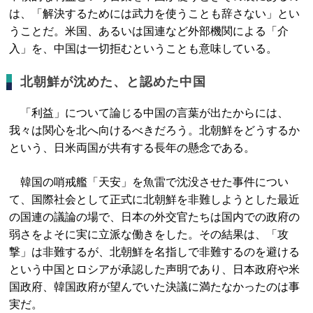
は、「解決するためには武力を使うことも辞さない」とい
うことだ。米国、あるいは国連など外部機関による「介
入」を、中国は一切拒むということも意味している。
北朝鮮が沈めた、と認めた中国
「利益」について論じる中国の言葉が出たからには、
我々は関心を北へ向けるべきだろう。北朝鮮をどうするか
という、日米両国が共有する長年の懸念である。
韓国の哨戒艦「天安」を魚雷で沈没させた事件につい
て、国際社会として正式に北朝鮮を非難しようとした最近
の国連の議論の場で、日本の外交官たちは国内での政府の
弱さをよそに実に立派な働きをした。その結果は、「攻
撃」は非難するが、北朝鮮を名指しで非難するのを避ける
という中国とロシアが承認した声明であり、日本政府や米
国政府、韓国政府が望んでいた決議に満たなかったのは事
実だ。