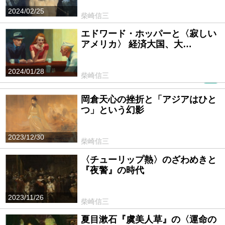
2024/02/25
柴崎信三
エドワード・ホッパーと〈寂しい
アメリカ〉 経済大国、大…
2024/01/28
柴崎信三
PR
岡倉天心の挫折と「アジアはひと
つ」という幻影
2023/12/30
柴崎信三
〈チューリップ熱〉のざわめきと
『夜警』の時代
2023/11/26
柴崎信三
夏目漱石『虞美人草』の〈運命の