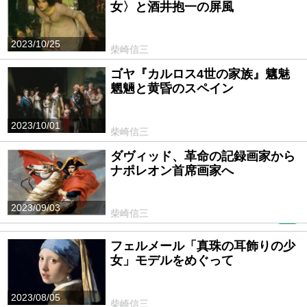
女〉と酒井抱一の屏風
2023/10/25
柴崎信三
ゴヤ『カルロス4世の家族』魑魅
魍魎と黄昏のスペイン
2023/10/01
柴崎信三
ダヴィッド、革命の記録画家から
ナポレオン首席画家へ
2023/09/03
柴崎信三
PR
フェルメール「真珠の耳飾りの少
女」モデルをめぐって
2023/08/05
柴崎信三