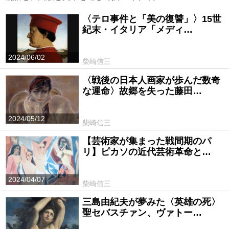
〈テロ事件と「美の復讐」〉15世
紀末・イタリア「メディ…
2024/06/02
柴崎信三
〈戦後の日本人画家が歩んだ数奇
な運命〉故郷を失った藤田…
2024/05/12
柴崎信三
【芸術家が集まった戦間期のパ
リ】ピカソの近代芸術革命と…
2024/04/07
柴崎信三
三島由紀夫が夢みた〈英雄の死〉
聖セバスチァン、ヴァトー…