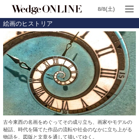
8/8(土)
絵画のヒストリア
古今東西の名画をめぐってその成り立ち、画家やモデルの
秘話、時代を隔てた作品の流転や社会のなかに立ち上がる
物語を、図版と文章を通して描いてゆく。