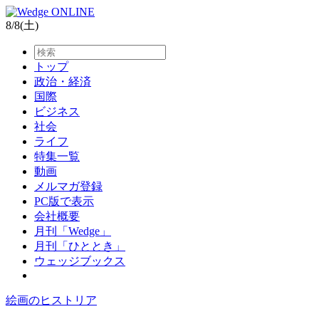
8/8(土)
トップ
政治・経済
国際
ビジネス
社会
ライフ
特集一覧
動画
メルマガ登録
PC版で表示
会社概要
月刊「Wedge」
月刊「ひととき」
ウェッジブックス
絵画のヒストリア