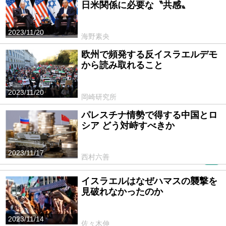
日米関係に必要な〝共感〟
2023/11/20
海野素央
欧州で頻発する反イスラエルデモ
から読み取れること
2023/11/20
岡崎研究所
パレスチナ情勢で得する中国とロ
シア どう対峙すべきか
2023/11/17
西村六善
PR
イスラエルはなぜハマスの襲撃を
見破れなかったのか
2023/11/14
佐々木伸