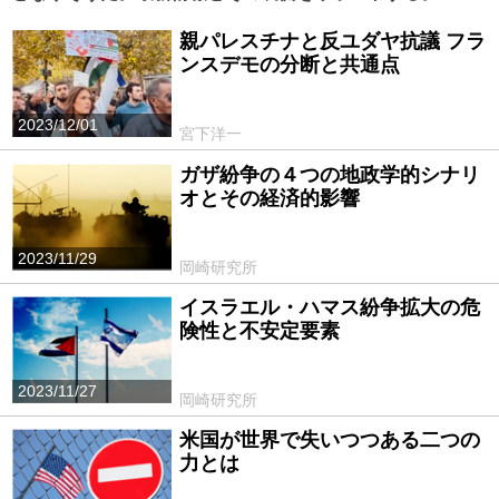
親パレスチナと反ユダヤ抗議 フラ
ンスデモの分断と共通点
2023/12/01
宮下洋一
ガザ紛争の４つの地政学的シナリ
オとその経済的影響
2023/11/29
岡崎研究所
イスラエル・ハマス紛争拡大の危
険性と不安定要素
2023/11/27
岡崎研究所
米国が世界で失いつつある二つの
力とは