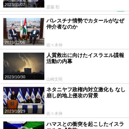
2023/11/07
斎藤 彰
PR
パレスチナ情勢でカタールがなぜ
仲介者なのか
2023/11/06
佐々木伸
人質救出に向けたイスラエル諜報
活動の内幕
2023/10/30
山崎文明
ネタニヤフ政権内対立激化も なし
崩し的地上侵攻の背景
2023/10/29
佐々木伸
ハマスとの衝突を起こしたイスラ