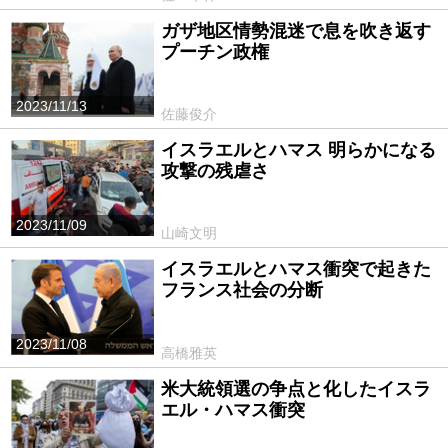
ガザ地区情勢混迷で息を吹き返す
プーチン政権
2023/11/13
佐藤俊介
イスラエルとハマス 明らかになる
攻撃の残虐さ
2023/11/09
山崎文明
イスラエルとハマス衝突で起きた
フランス社会の分断
2023/11/08
高橋雅英
米大統領選の争点と化したイスラ
エル・ハマス衝突