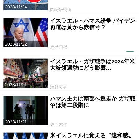
2023/11/24
岡崎研究所
イスラエル・ハマス紛争 バイデン
再選は黄から赤信号？
2023/11/22
辰巳由紀
PR
イスラエル・ガザ戦争は2024年米
大統領選挙にどう影響…
2023/11/21
海野素央
ハマス主力は南部へ逃走か ガザ戦
争は第二段階に
2023/11/21
佐々木伸
米イスラエルに覚える〝違和感〟