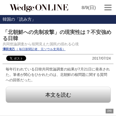
8/9(日)
韓国の「読み方」
「北朝鮮への先制攻撃」の現実性は？不安強め
る日韓
共同世論調査から垣間見えた国民の揺れる心境
澤田克己
（ 毎日新聞記者、元ソウル支局長）
2017/07/24
毎年行われている日韓共同世論調査の結果が7月21日に発表され
た。筆者が関心をひかれたのは、北朝鮮の核問題に関する質問
への回答だった。
本文を読む
PR