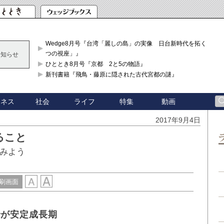
Wedge8月号『台湾「麗しの島」の実像 日台新時代を拓く「3
つの視座」』
お知らせ
ひととき8月号『京都 2と5の物語』
新刊書籍『飛鳥・藤原に隠された古代宮都の謎』
ジネス
社会
ライフ
特集
動画
2017年9月4日
ること
てみよう
刷画面
でが安定成長期