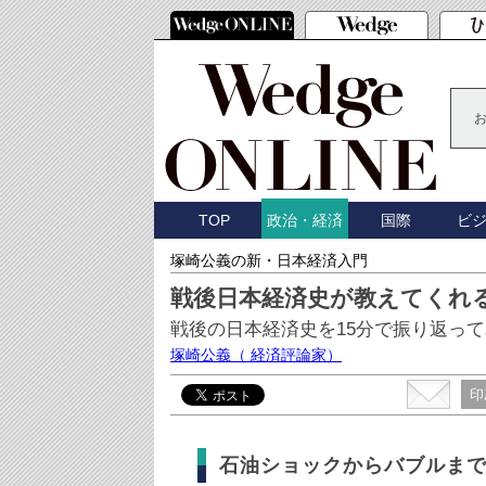
TOP
国際
ビ
政治・経済
塚崎公義の新・日本経済入門
戦後日本経済史が教えてくれ
戦後の日本経済史を15分で振り返っ
塚崎公義
（ 経済評論家）
印
石油ショックからバブルま