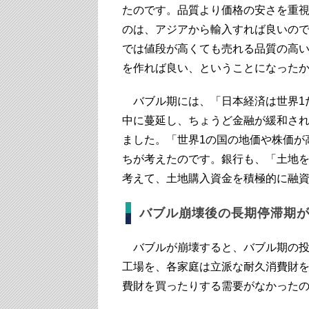
たのです。品質より価格の安さを重
のは、アジアから輸入すれば良いの
では値段が高くても売れる品質の高
を作れば良い、ということになった
バブル期には、「日本経済は世界1だ
中に蔓延し、ちょうど金融が緩和さ
ました。「世界1の国の地価や株価が
ちが考えたのです。銀行も、「土地
考えて、土地購入資金を積極的に融
バブル崩壊後の長期停滞期が
バブルが崩壊すると、バブル期の投
工場を、各家庭は立派な耐久消費財
費財を買ったりする需要がなかった