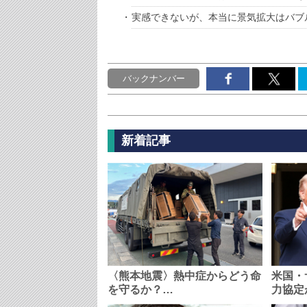
実感できないが、本当に景気拡大はバブ
バックナンバー
新着記事
〈熊本地震〉熱中症からどう命
米国・
を守るか？…
力協定