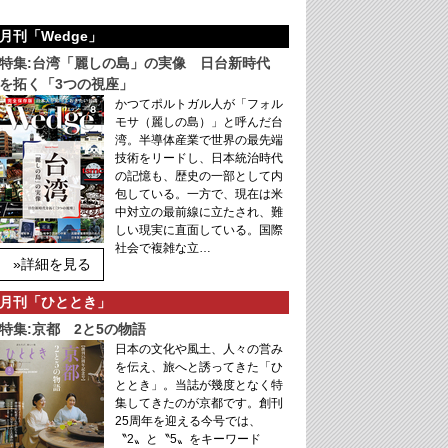
月刊「Wedge」
特集:台湾「麗しの島」の実像 日台新時代
を拓く「3つの視座」
かつてポルトガル人が「フォル
モサ（麗しの島）」と呼んだ台
湾。半導体産業で世界の最先端
技術をリードし、日本統治時代
の記憶も、歴史の一部として内
包している。一方で、現在は米
中対立の最前線に立たされ、難
しい現実に直面している。国際
社会で複雑な立…
»詳細を見る
月刊「ひととき」
特集:京都 2と5の物語
日本の文化や風土、人々の営み
を伝え、旅へと誘ってきた「ひ
ととき」。当誌が幾度となく特
集してきたのが京都です。創刊
25周年を迎える今号では、
〝2〟と〝5〟をキーワード