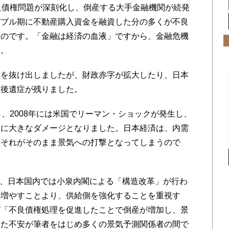
良債権問題が深刻化し、倒産する大手金融機関が続発
バブル期に不動産購入資金を融資した分の多くが不良
たのです。「金融は経済の血液」ですから、金融危機
た。
を抜け出しましたが、財政赤字が拡大したり、日本
な後遺症が残りました。
し、2008年には米国でリーマン・ショックが発生し、
済に大きなダメージとなりました。日本経済は、内需
、それがそのまま景気への打撃となってしまうので
間、日本国内では小泉内閣による「構造改革」が行わ
を増やすことより、供給側を強化することを重視す
ば「不良債権処理を促進したことで倒産が増加し、景
った不安が筆者をはじめ多くの景気予測関係者の間で