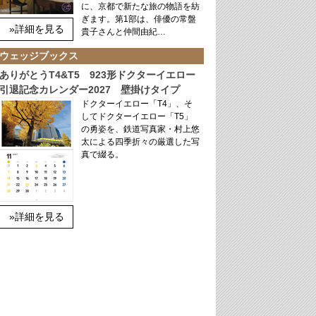
に、京都で新たな旅の物語を紡
ぎます。第1部は、俳優の常盤
»詳細を見る
貴子さんと仲間由紀…
ウェッジブックス
ありがとうT4&T5 923形ドクターイエロー
引退記念カレンダー2027 壁掛けタイプ
ドクターイエロー「T4」、そ
してドクターイエロー「T5」
の勇姿を、鉄道写真家・村上悠
太による四季折々の厳選した写
真で綴る。
»詳細を見る