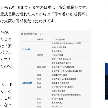
から90年頃まで）までの日本は、安定成長期です。
高度成長期に慣れた人々からは「落ち着いた成長率」
では大変な高成長だったわけです。
たが、
したこと
品は「安
、バブル
高くても
いたので
まり、ド
あり、そ
た。これ
とになっ