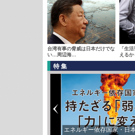
台湾有事の脅威は日本だけでな
「生活
い…周辺海…
えるか
特集
エネルギー依存国家・日