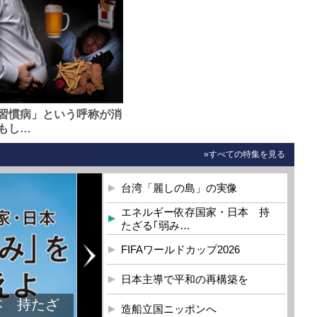
習慣病」という呼称が消
もし…
»すべての特集を見る
台湾「麗しの島」の実像
エネルギー依存国家・日本 持
たざる｢弱み…
FIFAワールドカップ2026
日本主導で平和の再構築を
本 持たざ
造船立国ニッポンへ