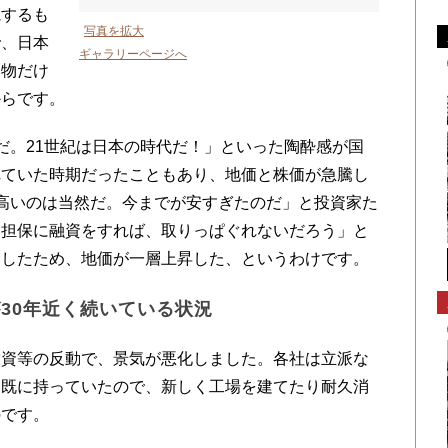
視するも
写真を拡大
で、日本
ギャラリーページへ
い物だけ
からです。
。21世紀は日本の時代だ！」といった陶酔感が国
れていた時期だったこともあり、地価と株価が急騰し
高いのは当然だ。今までが安すぎたのだ」と投資家た
を担保に融資をすれば、取りっぱぐれないだろう」と
資したため、地価が一層上昇した、というわけです。
30年近く続いている状況
資等の反動で、景気が悪化しました。各社は立派な
を既に持っていたので、新しく工場を建てたり耐久消
のです。