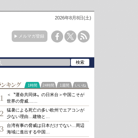
2026年8月8日(土)
メルマガ登録
ランキング
1時間
24時間
1週間
いいね
＜〝運命共同体〟の日米台＞中国こそが
1
世界の脅威....…
猛暑による死亡の多い欧州でエアコンが
2
少ない理由…建物と…
台湾有事の脅威は日本だけでない…周辺
3
海域に進出する中国…