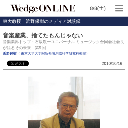
8/8(土)
東大教授 浜野保樹のメディア対談録
音楽産業、捨てたもんじゃない
音楽業界トップ・石坂敬一ユニバーサル ミュージック合同会社会長
が語るその未来 第5 回
浜野保樹
（ 東京大学大学院新領域創成科学研究科教授）
2010/10/16