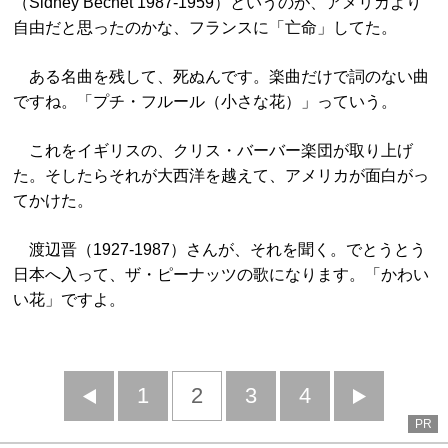
（Sidney Bechet 1987-1959）というのが、アメリカより
自由だと思ったのかな、フランスに「亡命」してた。
ある名曲を残して、死ぬんです。楽曲だけで詞のない曲
ですね。「プチ・フルール（小さな花）」っていう。
これをイギリスの、クリス・バーバー楽団が取り上げ
た。そしたらそれが大西洋を越えて、アメリカが面白がっ
てかけた。
渡辺晋（1927-1987）さんが、それを聞く。でとうとう
日本へ入って、ザ・ピーナッツの歌になります。「かわい
い花」ですよ。
前
1
2
3
4
次
PR
へ
へ