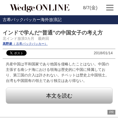
8/7(金)
古希バックパッカー海外放浪記
インドで学んだ“普通”の中国女子の考え方
北インド放浪3カ月 最終回
高野凌
（ 古希バックパッカー）
2018/01/14
共産中国は平和国家であり他国を侵略したことはない。中国の
主張する南シナ海における領海は歴史的に中国に帰属してお
り、第三国の介入は許されない。チベットは歴史上中国領土。
台湾も中国固有の領土であり独立はあり得ない。
本文を読む
PR