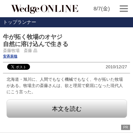
8/7(金)
トップランナー
牛が拓く牧場のオヤジ
自然に溶け込んで生きる
斎藤牧場 斎藤 晶
安斉辰哉
2010/12/27
北海道・旭川に、人間でもなく機械でもなく、牛が拓いた牧場
がある。牧場主の斎藤さんは、欲と理屈で窮屈になった現代人
にこう言った。
本文を読む
PR