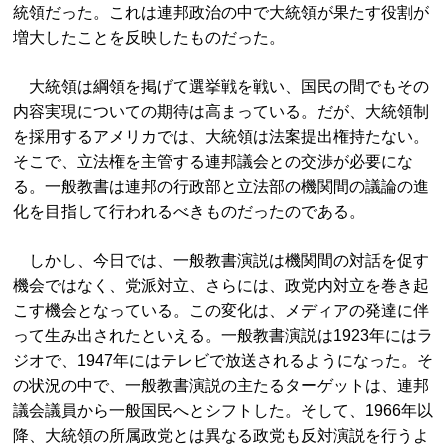
統領だった。これは連邦政治の中で大統領が果たす役割が
増大したことを反映したものだった。
大統領は綱領を掲げて選挙戦を戦い、国民の間でもその
内容実現についての期待は高まっている。だが、大統領制
を採用するアメリカでは、大統領は法案提出権持たない。
そこで、立法権を主管する連邦議会との交渉が必要にな
る。一般教書は連邦の行政部と立法部の機関間の議論の進
化を目指して行われるべきものだったのである。
しかし、今日では、一般教書演説は機関間の対話を促す
機会ではなく、党派対立、さらには、政党内対立を巻き起
こす機会となっている。この変化は、メディアの発達に伴
って生み出されたといえる。一般教書演説は1923年にはラ
ジオで、1947年にはテレビで放送されるようになった。そ
の状況の中で、一般教書演説の主たるターゲットは、連邦
議会議員から一般国民へとシフトした。そして、1966年以
降、大統領の所属政党とは異なる政党も反対演説を行うよ