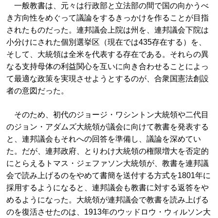
一般教書は、元々は行政部と立法部の間で国の向かうべ
き方向性をめぐって議論をするきっかけを作ることが目指
されたものだった。連邦議会上院は州を、連邦議会下院は
小分けにされた個別選挙区（現在では435存在する）を、
そして、大統領は全米を代表する存在である。それらの異
なる支持母体の利益関心を互いに向き合わせることによっ
て最適な政策を実現させようとするのが、合衆国憲法創設
者の意図だった。
そのため、初代のジョージ・ワシントン大統領や二代目
のジョン・アダムズ大統領が議会に向けて教書を発表する
と、連邦議会もそれへの回答を準備し、議論を深めてい
た。だが、連邦政府、とりわけ大統領の権限増大を否定的
にとらえるトマス・ジェファソン大統領が、教書を連邦議
会で読み上げるのをやめて書簡を送付する方式を1801年に
採用するようになると、連邦議会も教書に対する返答をや
めるようになった。大統領が連邦議会で教書を読み上げる
のを復活させたのは、1913年のウッドロウ・ウィルソン大