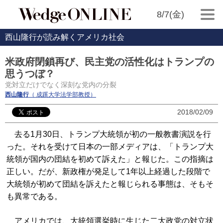
8/7(金)
西山隆行が読み解くアメリカ社会
米政府閉鎖再び、民主党の活性化はトランプの
思うつぼ？
党対立だけでなく深刻な党内の分裂
西山隆行
（ 成蹊大学法学部教授）
2018/02/09
去る1月30日、トランプ大統領が初の一般教書演説を行
った。それを受けて日本の一部メディアは、「トランプ大
統領が国内の団結を初めて訴えた」と報じた。この指摘は
正しい。だが、新政権が発足して1年以上経過した段階で
大統領が初めて団結を訴えたと報じられる事態は、そもそ
も異常である。
アメリカでは、大統領選挙時に生じた二大政党の対立状