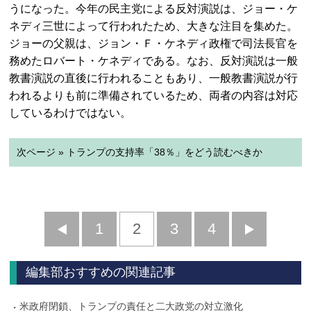
うになった。今年の民主党による反対演説は、ジョー・ケ
ネディ三世によって行われたため、大きな注目を集めた。
ジョーの父親は、ジョン・Ｆ・ケネディ政権で司法長官を
務めたロバート・ケネディである。なお、反対演説は一般
教書演説の直後に行われることもあり、一般教書演説が行
われるよりも前に準備されているため、両者の内容は対応
しているわけではない。
次ページ » トランプの支持率「38％」をどう読むべきか
前
1
2
3
4
次
へ
へ
編集部おすすめの関連記事
米政府閉鎖、トランプの責任と二大政党の対立激化