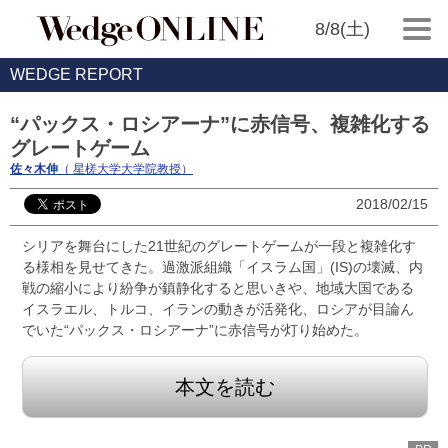
8/8(土)
WEDGE REPORT
“パックス・ロシアーナ”に赤信号、複雑化する
グレートゲーム
佐々木伸
（ 星槎大学大学院教授）
2018/02/15
シリアを舞台にした21世紀のグレートゲームが一段と複雑化す
る様相を見せてきた。過激派組織「イスラム国」(IS)の壊滅、内
戦の縮小により紛争が鎮静化すると思いきや、地域大国である
イスラエル、トルコ、イランの動きが活発化、ロシアが目論ん
でいた“パックス・ロシアーナ”に赤信号が灯り始めた。
本文を読む