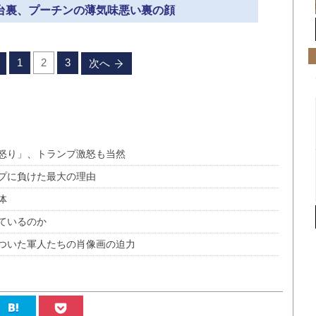
舞台裏、プーチンの薄気味悪い裏の顔
1
2
3
次へ
怒り」、トランプ激怒も当然
プに負けた最大の理由
体
ているのか
ついた軍人たちの肖像画の迫力