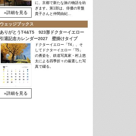
に、京都で新たな旅の物語を紡
ぎます。第1部は、俳優の常盤
»詳細を見る
貴子さんと仲間由紀…
ウェッジブックス
ありがとうT4&T5 923形ドクターイエロー
引退記念カレンダー2027 壁掛けタイプ
ドクターイエロー「T4」、そ
してドクターイエロー「T5」
の勇姿を、鉄道写真家・村上悠
太による四季折々の厳選した写
真で綴る。
»詳細を見る