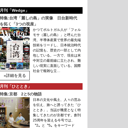
月刊「Wedge」
特集:台湾「麗しの島」の実像 日台新時代
を拓く「3つの視座」
かつてポルトガル人が「フォル
モサ（麗しの島）」と呼んだ台
湾。半導体産業で世界の最先端
技術をリードし、日本統治時代
の記憶も、歴史の一部として内
包している。一方で、現在は米
中対立の最前線に立たされ、難
しい現実に直面している。国際
社会で複雑な立…
»詳細を見る
月刊「ひととき」
特集:京都 2と5の物語
日本の文化や風土、人々の営み
を伝え、旅へと誘ってきた「ひ
ととき」。当誌が幾度となく特
集してきたのが京都です。創刊
25周年を迎える今号では、
〝2〟と〝5〟をキーワード