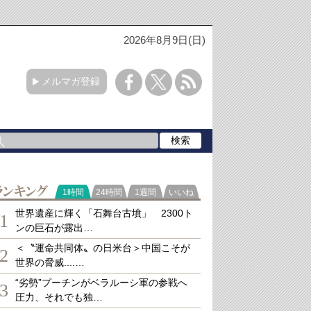
2026年8月9日(日)
メルマガ登録
ランキング
1時間
24時間
1週間
いいね
世界遺産に輝く「石舞台古墳」 2300ト
1
ンの巨石が露出…
＜〝運命共同体〟の日米台＞中国こそが
2
世界の脅威....…
“劣勢”プーチンがベラルーシ軍の参戦へ
3
圧力、それでも独…