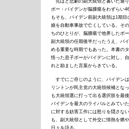
先ほど悲劇の副大統領と書いた通り
ボー・バイデンが脳腫瘍をわずらい4
もそも、バイデン前副大統領は1期目
娘を自動車事故で亡くしている。その
ちのひとりが、脳腫瘍で他界したボ
副大統領の任期後半だったうえ、バイ
める重要な時期でもあった。本書のタイトル
悟った息子ボーがバイデンに対し、
れと励ました言葉からきている。
すでにご存じのように、バイデンは
リントンが民主党の大統領候補とな
も大統領選に打って出る選択肢を最
バイデンを最大のライバルとみてい
に対する妨害工作には怒りを隠さな
も、副大統領として外交に情熱を燃
日々を語る。