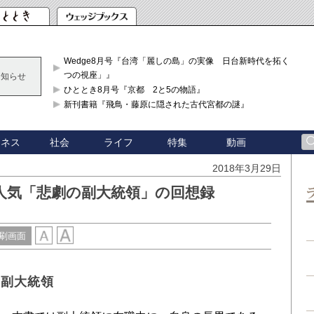
Wedge8月号『台湾「麗しの島」の実像 日台新時代を拓く「3
つの視座」』
お知らせ
ひととき8月号『京都 2と5の物語』
新刊書籍『飛鳥・藤原に隠された古代宮都の謎』
ジネス
社会
ライフ
特集
動画
2018年3月29日
人気「悲劇の副大統領」の回想録
刷画面
の副大統領