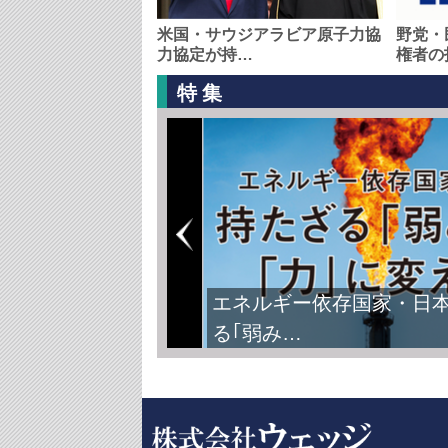
米国・サウジアラビア原子力協
野党・
力協定が持…
権者の
特集
エネルギー依存国家・日
る｢弱み…