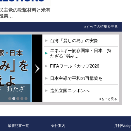
民主党の攻撃材料と米有
投票…
»すべての特集を見る
台湾「麗しの島」の実像
エネルギー依存国家・日本 持
たざる｢弱み…
FIFAワールドカップ2026
日本主導で平和の再構築を
本 持たざ
造船立国ニッポンへ
»もっと見る
最新記事一覧
会社案内
月刊Wedg