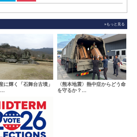
»もっと見る
産に輝く「石舞台古墳」
〈熊本地震〉熱中症からどう命
0…
を守るか？…