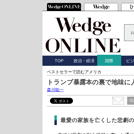
TOP
政治・経済
ビ
国際
ベストセラーで読むアメリカ
トランプ暴露本の裏で地味に
森川聡一
印
最愛の家族を亡くした悲劇