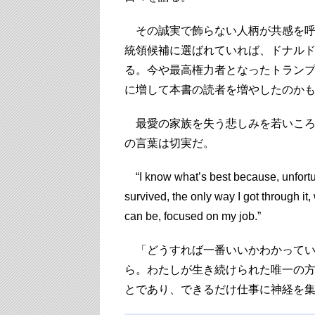
その誠実で飾らない人柄が共感を呼
統領候補に選ばれていれば、ドナル
る。今や最高権力者となったトラン
に増して本書の読者を増やしたのか
最愛の家族を失う悲しみを若いころ
の言葉は切実だ。
“I know what’s best because, unfortuna
survived, the only way I got through i
can be, focused on my job.”
「どうすれば一番いいかわかってい
ら。わたしが生き続けられた唯一の
とであり、できるだけ仕事に神経を