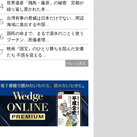
世界遺産「飛鳥・藤原」の秘密 宮都が
4
繰り返し置かれた本…
台湾有事の脅威は日本だけでない…周辺
5
海域に進出する中国…
国民の命まで、まるで湯水のごとく使う
6
プーチン…死傷者増…
映画『国宝』のひとり勝ちを阻んだ女優
7
たち 不惑を迎える…
»もっと見る