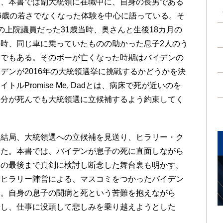
、本書では副大統領に在職中に、自身の長男である
6歳の若さでなくなった体験を中心に語っている。そ
の上院議員だった31歳当時、奥さんと生後18カ月の
時、同じ車に乗っていたものの助かった息子2人のう
ーでもある。そのボーが亡くなった時期はバイデンの
デンが2016年の大統領選挙に挑戦するかどうかを決
Promise Me, Dadとは、病床で死が近いのを
自分が死んでも大統領選に立候補するよう約束してく
結局、大統領選への立候補を見送り、ヒラリー・ク
った。本書では、バイデンが息子の死に直面しながら
後の最後まで真剣に検討し断念した舞台裏も明かす。
たヒラリー陣営による、マスコミをつかったバイデン
い。自身の息子の闘病と死という苦難を抱えながら
やし、仕事に没頭して悲しみを乗り越えようとした