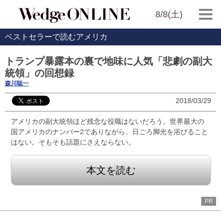
8/8(土)
ベストセラーで読むアメリカ
トランプ暴露本の裏で地味に人気「悲劇の副大
統領」の回想録
森川聡一
2018/03/29
アメリカの副大統領ほど残念な役職はないだろう。世界最大の
国アメリカのナンバー2でありながら、日ごろ脚光を浴びること
はない。そもそも話題にさえならない。
本文を読む
PR