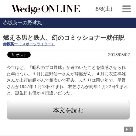
8/8(土)
赤坂英一の野球丸
燃える男と鉄人、幻のコミッショナー就任説
赤坂英一
（ スポーツライター）
2018/05/02
今年ほど、「昭和のプロ野球」が遠のいたことを痛感させられ
た年はない。１月に星野仙一さんが膵臓がん、４月に衣笠祥雄
さんが上行結腸がんで相次いで死去。ふたりは同い年で、星野
さんが1947年１月18日生まれ、衣笠さんが同年１月22日生まれ
と、誕生日も僅か４日違いだった。
本文を読む
PR