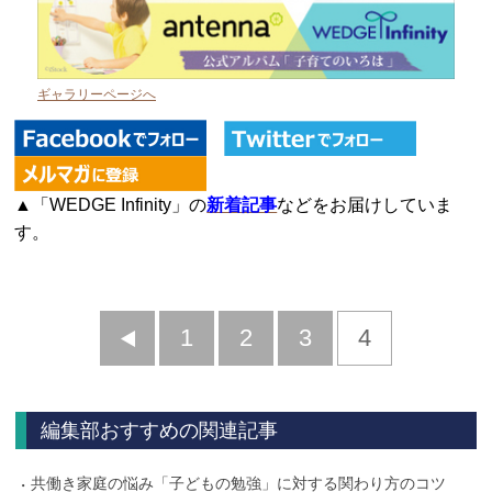
ギャラリーページへ
▲「WEDGE Infinity」の
新着記事
などをお届けしていま
す。
前
1
2
3
4
へ
編集部おすすめの関連記事
共働き家庭の悩み「子どもの勉強」に対する関わり方のコツ