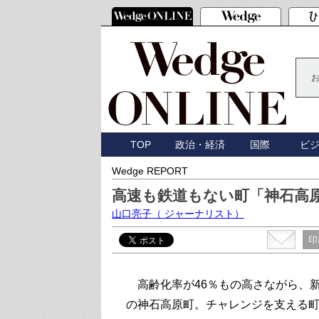
TOP
政治・経済
国際
ビ
Wedge REPORT
高速も鉄道もない町「神石高
山口亮子
（ ジャーナリスト）
印
高齢化率が46％もの高さながら、
の神石高原町。チャレンジを支える