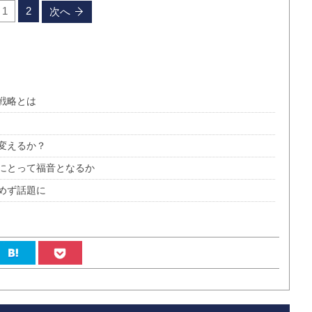
1
2
次へ
戦略とは
変えるか？
にとって福音となるか
めず話題に