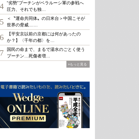
“劣勢”プーチンがベラルーシ軍の参戦へ
4
圧力、それでも独…
＜〝運命共同体〟の日米台＞中国こそが
5
世界の脅威....…
【平安京以前の京都には何があったの
6
か？】〈千年の都〉を…
国民の命まで、まるで湯水のごとく使う
7
プーチン…死傷者増…
»もっと見る