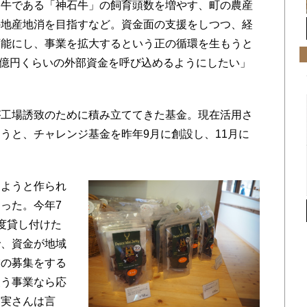
牛である「神石牛」の飼育頭数を増やす、町の農産
の地産地消を目指すなど。資金面の支援をしつつ、経
可能にし、事業を拡大するという正の循環を生もうと
、1億円くらいの外部資金を呼び込めるようにしたい」
工場誘致のために積み立ててきた基金。現在活用さ
うと、チャレンジ基金を昨年9月に創設し、11月に
ようと作られ
った。今年7
度貸し付けた
で、資金が地域
業の募集をする
使う事業なら応
山実さんは言