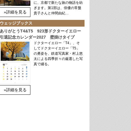
に、京都で新たな旅の物語を紡
ぎます。第1部は、俳優の常盤
»詳細を見る
貴子さんと仲間由紀…
ウェッジブックス
ありがとうT4&T5 923形ドクターイエロー
引退記念カレンダー2027 壁掛けタイプ
ドクターイエロー「T4」、そ
してドクターイエロー「T5」
の勇姿を、鉄道写真家・村上悠
太による四季折々の厳選した写
真で綴る。
»詳細を見る