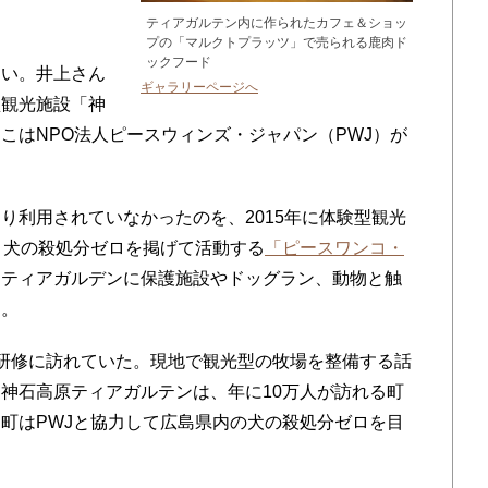
ティアガルテン内に作られたカフェ＆ショッ
プの「マルクトプラッツ」で売られる鹿肉ド
ックフード
い。井上さん
ギャラリーページへ
型観光施設「神
こはNPO法人ピースウィンズ・ジャパン（PWJ）が
利用されていなかったのを、2015年に体験型観光
、犬の殺処分ゼロを掲げて活動する
「ピースワンコ・
、ティアガルデンに保護施設やドッグラン、動物と触
る。
研修に訪れていた。現地で観光型の牧場を整備する話
神石高原ティアガルテンは、年に10万人が訪れる町
町はPWJと協力して広島県内の犬の殺処分ゼロを目