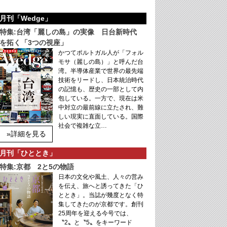
月刊「Wedge」
特集:台湾「麗しの島」の実像 日台新時代
を拓く「3つの視座」
かつてポルトガル人が「フォル
モサ（麗しの島）」と呼んだ台
湾。半導体産業で世界の最先端
技術をリードし、日本統治時代
の記憶も、歴史の一部として内
包している。一方で、現在は米
中対立の最前線に立たされ、難
しい現実に直面している。国際
社会で複雑な立…
»詳細を見る
月刊「ひととき」
特集:京都 2と5の物語
日本の文化や風土、人々の営み
を伝え、旅へと誘ってきた「ひ
ととき」。当誌が幾度となく特
集してきたのが京都です。創刊
25周年を迎える今号では、
〝2〟と〝5〟をキーワード