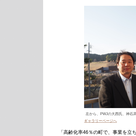
左から、PWJの大西氏、神石
ギャラリーページへ
「高齢化率46％の町で、事業を立