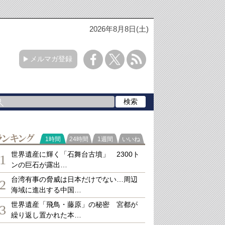
2026年8月8日(土)
メルマガ登録
ランキング
1時間
24時間
1週間
いいね
世界遺産に輝く「石舞台古墳」 2300ト
1
ンの巨石が露出…
台湾有事の脅威は日本だけでない…周辺
2
海域に進出する中国…
世界遺産「飛鳥・藤原」の秘密 宮都が
3
繰り返し置かれた本…