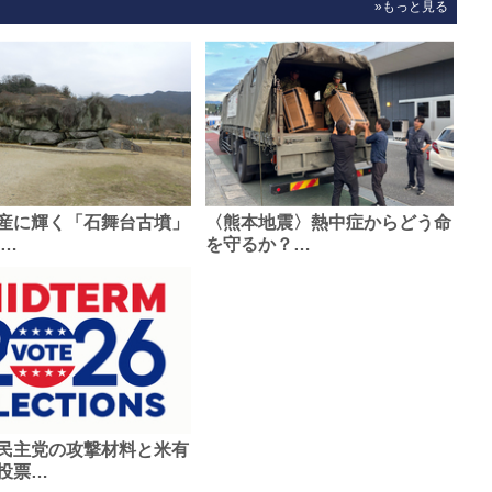
»もっと見る
産に輝く「石舞台古墳」
〈熊本地震〉熱中症からどう命
0…
を守るか？…
民主党の攻撃材料と米有
投票…