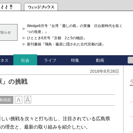
Wedge8月号『台湾「麗しの島」の実像 日台新時代を拓く「3
つの視座」』
お知らせ
ひととき8月号『京都 2と5の物語』
新刊書籍『飛鳥・藤原に隠された古代宮都の謎』
ジネス
ライフ
特集
動画
社会
2018年8月28日
原」の挑戦
刷画面
新しい挑戦を次々と打ち出し、注目されている広島県
町の理念と、最新の取り組みを紹介したい。