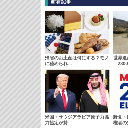
新着記事
帰省のお土産は何にする？モノ
世界遺
に秘められ…
230
米国・サウジアラビア原子力協
野党・
力協定が持…
権者の