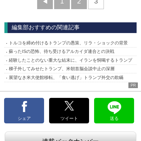
前
1
2
3
へ
編集部おすすめの関連記事
トルコを締め付けるトランプの愚策、リラ・ショックの背景
蘇ったISの恐怖、待ち受けるアルカイダ連合との決戦
経験したことのない重大な結末に、イランを恫喝するトランプ
梯子外してみせたトランプ、米朝首脳会談中止の深層
展望なき米大使館移転、「食い逃げ」トランプ外交の欺瞞
PR
シェア
ツイート
送る