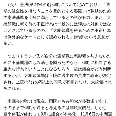
だが、憲法(第2条4節)は弾劾について定めており、「選
挙の健全性を損なうことを目的とする容疑」は弾劾のため
の憲法基準を十分に満たしているとの説が有力。また、大
統領職に就く前の不正行為は一般的には弾劾の対象ではな
いとされているものの、「大統領職を得るための不正行為
は例外的なケースとして認められる」(米紙)という意見が
多い。
つまりトランプ氏が自分の選挙戦に悪影響を与えないた
めに不倫問題のもみ消しを図ったのなら、弾劾に相当する
重大な行為ということになるだろう。後は議会がどう判断
するかだ。大統領弾劾は下院の過半数の賛成で訴追が決定
され、上院の3分の2以上の同意で有罪となり、大統領は罷
免される。
米議会の勢力は現在、両院とも共和党が多数派であり、
今のままで弾劾が通ると考えるのは非現実的だ。しかし、
夏季休暇が終わって9月に議会が本格化、11月6日の中間選