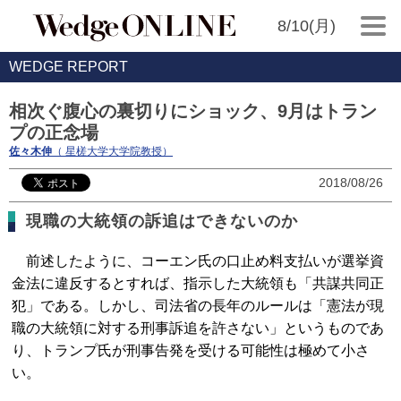
8/10(月)
WEDGE REPORT
相次ぐ腹心の裏切りにショック、9月はトラン
プの正念場
佐々木伸
（ 星槎大学大学院教授）
2018/08/26
現職の大統領の訴追はできないのか
前述したように、コーエン氏の口止め料支払いが選挙資
金法に違反するとすれば、指示した大統領も「共謀共同正
犯」である。しかし、司法省の長年のルールは「憲法が現
職の大統領に対する刑事訴追を許さない」というものであ
り、トランプ氏が刑事告発を受ける可能性は極めて小さ
い。