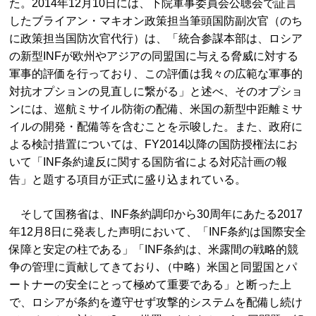
た。2014年12月10日には、下院軍事委員会公聴会で証言
したブライアン・マキオン政策担当筆頭国防副次官（のち
に政策担当国防次官代行）は、「統合参謀本部は、ロシア
の新型INFが欧州やアジアの同盟国に与える脅威に対する
軍事的評価を行っており、この評価は我々の広範な軍事的
対抗オプションの見直しに繋がる」と述べ、そのオプショ
ンには、巡航ミサイル防衛の配備、米国の新型中距離ミサ
イルの開発・配備等を含むことを示唆した。また、政府に
よる検討措置については、FY2014以降の国防授権法にお
いて「INF条約違反に関する国防省による対応計画の報
告」と題する項目が正式に盛り込まれている。
そして国務省は、INF条約調印から30周年にあたる2017
年12月8日に発表した声明において、「INF条約は国際安全
保障と安定の柱である」「INF条約は、米露間の戦略的競
争の管理に貢献してきており､（中略）米国と同盟国とパ
ートナーの安全にとって極めて重要である」と断った上
で、ロシアが条約を遵守せず攻撃的システムを配備し続け