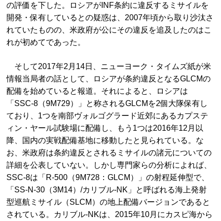
の評価を下した。ロシアがINF条約に違反するミサイルを
開発・保有しているとの疑惑は、2007年頃から取り沙汰さ
れていたものの、米政府が公にその違反を追及したのはこ
れが初めてであった。
そして2017年2月14日、ニューヨーク・タイムズ紙が米
情報当局者の話として、ロシアが条約違反となるGLCMの
配備を始めていると報道。それによると、ロシアは
「SSC-8（9M729）」と称されるGLCMを2個大隊保有し
ており、1つを南部ヴォルゴグラード近郊にあるカプステ
ィン・ヤール試験場に配備し、もう1つは2016年12月以
降、国内の実戦配備基地に移動したと見られている。な
お、米政府は条約違反とされるミサイルの諸元についての
詳細を公表していない。しかし専門家らの分析によれば、
SSC-8は「R-500（9M728：GLCM）」の射程延伸型で、
「SS-N-30（3M14）/カリブル-NK」と呼ばれる海上発射
型巡航ミサイル（SLCM）の地上配備バージョンであると
されている。カリブル-NKは、2015年10月にカスピ海から