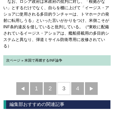
なお、ロシア政府は米政府の批判に対し、「根拠がな
い」とするだけでなく、自らを棚に上げて「イージス・ア
ショアに使用される多目的ランチャーは、トマホークの発
射に転用しうる」といった言いがかりをつけ、米側こそが
INF条約違反を侵していると批判している。（*東欧に配備
されているイージス・アショアは、艦船搭載用の多目的シ
ステムと異なり、弾道ミサイル防衛専用に改修されてい
る）
次ページ » 米国で再燃するINF論争
前
1
2
3
4
次
へ
へ
編集部おすすめの関連記事