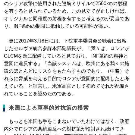
のシリア攻撃に使用された巡航ミサイルで2500kmの射程
を有すると見られているため、この見立てが正しければ、
オリジナルと同程度の射程を有すると考えるのが妥当であ
り、INF条約の制限に抵触している可能性が高い。
更に2017年3月8日には、下院軍事委員会公聴会に出席
したセルヴァ統合参謀本部副議長が、「我々は、ロシアが
GLCMを既に配備していると見ており、 INF条約の精神と
意図に違反する」「当該システムは、欧州にある我々の施
設のほとんどにリスクをもたらすものであり、（中略）そ
れらに脅威を与える目的でロシアが意図的に配備したと考
えている」と証言し、米軍高官として初めてそれが配備さ
れていることを認めたのである。
米国による軍事的対抗策の模索
もっとも米国も手をこまねいていたわけではなく、政府
内外でロシアの条約違反への対抗策が検討され続けてき