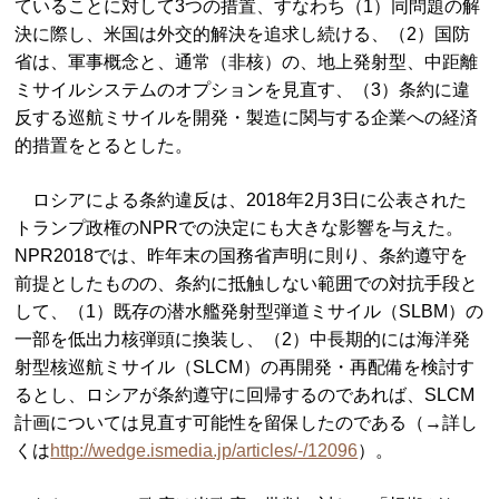
ていることに対して3つの措置、すなわち（1）同問題の解
決に際し、米国は外交的解決を追求し続ける、（2）国防
省は、軍事概念と、通常（非核）の、地上発射型、中距離
ミサイルシステムのオプションを見直す、（3）条約に違
反する巡航ミサイルを開発・製造に関与する企業への経済
的措置をとるとした。
ロシアによる条約違反は、2018年2月3日に公表された
トランプ政権のNPRでの決定にも大きな影響を与えた。
NPR2018では、昨年末の国務省声明に則り、条約遵守を
前提としたものの、条約に抵触しない範囲での対抗手段と
して、（1）既存の潜水艦発射型弾道ミサイル（SLBM）の
一部を低出力核弾頭に換装し、（2）中長期的には海洋発
射型核巡航ミサイル（SLCM）の再開発・再配備を検討す
るとし、ロシアが条約遵守に回帰するのであれば、SLCM
計画については見直す可能性を留保したのである（→詳し
くは
http://wedge.ismedia.jp/articles/-/12096
）。