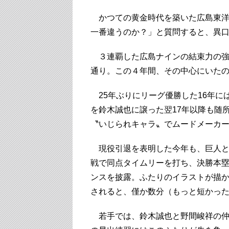
かつての黄金時代を築いた広島東洋
一番違うのか？」と質問すると、異
３連覇した広島ナインの結束力の強
通り。この４年間、その中心にいたの
25年ぶりにリーグ優勝した16年に
を鈴木誠也に譲った翌17年以降も随
〝いじられキャラ〟でムードメーカ
現役引退を表明した今年も、巨人と
戦で同点タイムリーを打ち、決勝本
ンスを披露。ふたりのイラストが描か
されると、僅か数分（もっと短かっ
若手では、鈴木誠也と野間峻祥の仲