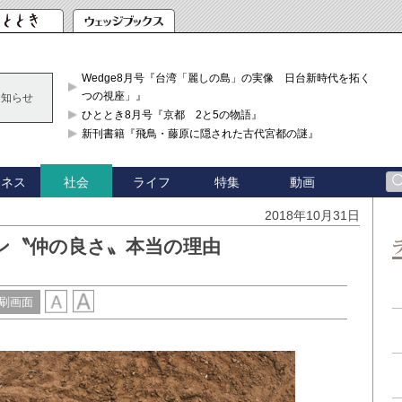
Wedge8月号『台湾「麗しの島」の実像 日台新時代を拓く「3
つの視座」』
お知らせ
ひととき8月号『京都 2と5の物語』
新刊書籍『飛鳥・藤原に隠された古代宮都の謎』
ジネス
ライフ
特集
動画
社会
2018年10月31日
ン〝仲の良さ〟本当の理由
刷画面