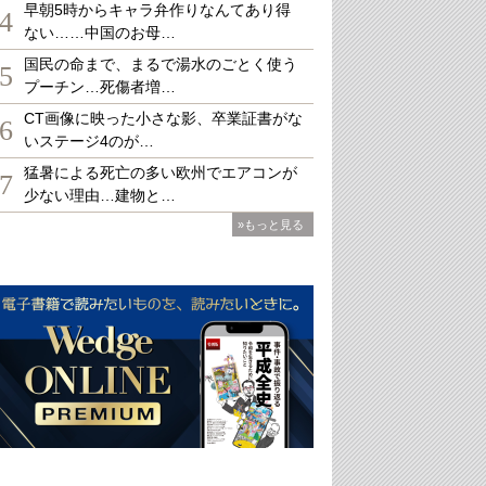
早朝5時からキャラ弁作りなんてあり得
4
ない……中国のお母…
国民の命まで、まるで湯水のごとく使う
5
プーチン…死傷者増…
CT画像に映った小さな影、卒業証書がな
6
いステージ4のが…
猛暑による死亡の多い欧州でエアコンが
7
少ない理由…建物と…
»もっと見る