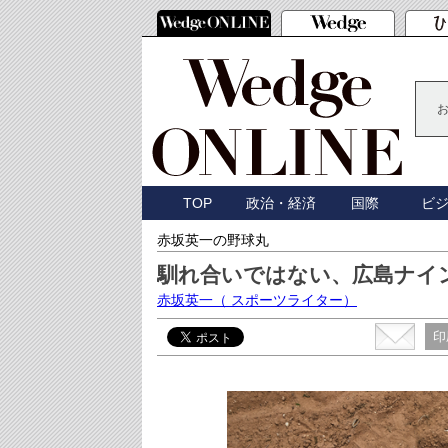
TOP
政治・経済
国際
ビ
赤坂英一の野球丸
馴れ合いではない、広島ナイ
赤坂英一
（ スポーツライター）
印