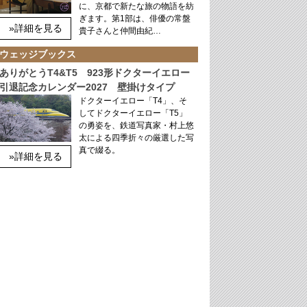
に、京都で新たな旅の物語を紡
ぎます。第1部は、俳優の常盤
»詳細を見る
貴子さんと仲間由紀…
ウェッジブックス
ありがとうT4&T5 923形ドクターイエロー
引退記念カレンダー2027 壁掛けタイプ
ドクターイエロー「T4」、そ
してドクターイエロー「T5」
の勇姿を、鉄道写真家・村上悠
太による四季折々の厳選した写
真で綴る。
»詳細を見る