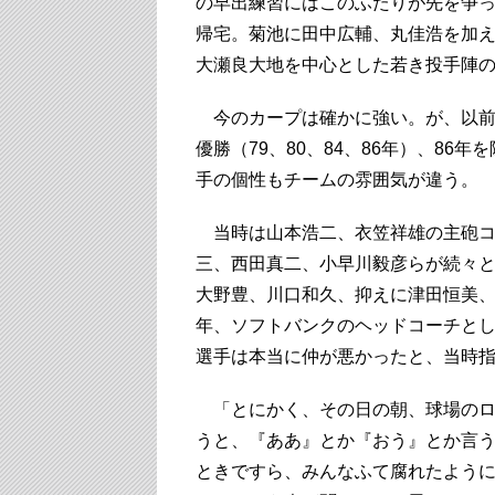
の早出練習にはこのふたりが先を争
帰宅。菊池に田中広輔、丸佳浩を加
大瀬良大地を中心とした若き投手陣
今のカープは確かに強い。が、以前の
優勝（79、80、84、86年）、8
手の個性もチームの雰囲気が違う。
当時は山本浩二、衣笠祥雄の主砲コ
三、西田真二、小早川毅彦らが続々
大野豊、川口和久、抑えに津田恒美
年、ソフトバンクのヘッドコーチと
選手は本当に仲が悪かったと、当時指
「とにかく、その日の朝、球場のロ
うと、『ああ』とか『おう』とか言
ときですら、みんなふて腐れたよう