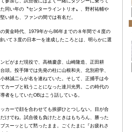
って参加し、試合後にはよく一緒にタクシーに乗って
えた同い年の〝センターライントリオ〟、野村祐輔や
の堅い絆も、ファンの間では有名だ。
黄金時代、1979年から86年までの８年間で４度の
6年を除いて３度の日本一を達成したころとは、明らかに選
ンビがまだ現役で、高橋慶彦、山崎隆造、正田耕
と台頭。投手陣では先発の柱に山根和夫、北別府学、
、小林誠二らが名を連ねていた。そして、正捕手は今
してカープと戦うことになった達川光男。この時代の
導者をしていたOBはこう話している。
ッカーで顔を合わせても挨拶ひとつしない。目が合
うだけでね。試合後も負けたときはもちろん、勝った
にブスーッとして黙ったまま。ごくたまに『お疲れさ