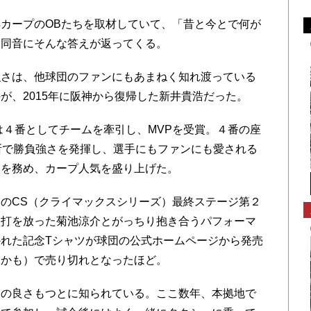
カープのOBたちを取材していて、「昔と今とで何が
口同音にそんな答えが返ってくる。
さは、他球団のファンにもあまねく知れ渡っている
が、2015年に阪神から復帰した新井貴浩だった。
は４番としてチームを牽引し、MVPを受賞。４番の座
所で勝負強さを発揮し、選手にもファンにも愛される
ーを務め、カープ人気を盛り上げた。
のCS（クライマックスシリーズ）最終ステージ第２
塁打を放った菊池涼介とがっちり抱き合うパフォーマ
れた記念Tシャツが球団の公式ホームページから発売
たかも）で売り切れとなったほど。
の良さもつとに知られている。ここ数年、本拠地で