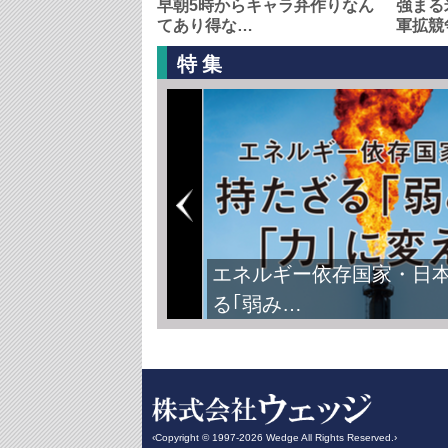
早朝5時からキャラ弁作りなん
強まる
てあり得な…
軍拡競
特集
FIFAワールドカップ2026
‹Copyright © 1997-2026 Wedge All Rights Reserved.›