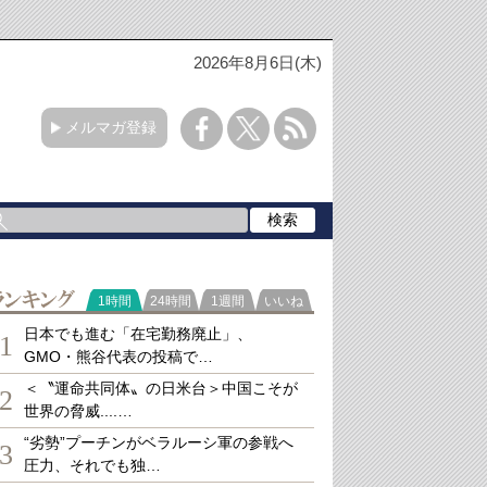
2026年8月6日(木)
メルマガ登録
ランキング
1時間
24時間
1週間
いいね
日本でも進む「在宅勤務廃止」、
1
GMO・熊谷代表の投稿で…
＜〝運命共同体〟の日米台＞中国こそが
2
世界の脅威....…
“劣勢”プーチンがベラルーシ軍の参戦へ
3
圧力、それでも独…