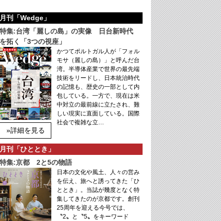
月刊「Wedge」
特集:台湾「麗しの島」の実像 日台新時代
を拓く「3つの視座」
かつてポルトガル人が「フォル
モサ（麗しの島）」と呼んだ台
湾。半導体産業で世界の最先端
技術をリードし、日本統治時代
の記憶も、歴史の一部として内
包している。一方で、現在は米
中対立の最前線に立たされ、難
しい現実に直面している。国際
社会で複雑な立…
»詳細を見る
月刊「ひととき」
特集:京都 2と5の物語
日本の文化や風土、人々の営み
を伝え、旅へと誘ってきた「ひ
ととき」。当誌が幾度となく特
集してきたのが京都です。創刊
25周年を迎える今号では、
〝2〟と〝5〟をキーワード