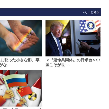
»もっと見る
像に映った小さな影、卒
＜〝運命共同体〟の日米台＞中
がな…
国こそが世…