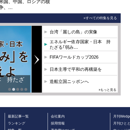
米国、中国、ロシアの核
争、…
»すべての特集を見る
台湾「麗しの島」の実像
エネルギー依存国家・日本 持
たざる｢弱み…
FIFAワールドカップ2026
日本主導で平和の再構築を
造船立国ニッポンへ
»もっと見る
最新記事一覧
会社案内
月刊Wedg
ランキング
採用情報
月刊ひと