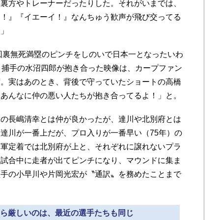
、裏方やトレーナーだったりした。それがいまでは、
イ！』『イエーイ！』なんちゅう歓声が飛び交ってる
わ」
回裏無死満塁のピンチをしのいで日本一となったいわ
と捕手の水沼四郎が抱き合った映像は、カープファン
ず。実はあのとき、背後で守っていたショートの高橋
 あんなに仲の悪い人たちが抱き合ってるよ！」と。
の長嶋清幸とは仲が良かったが、達川や北別府とは
達川が一番上だが、プロ入りが一番早い（75年）の
一軍定着では北別府が上と、それぞれに譲れないプラ
。試合中に走者が出てピンチになり、マウンドに集ま
塁手の小早川や片岡光宏が〝通訳〟を務めたことまで
ったら厳しいのは、最近の選手たちも同じ