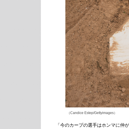
（Candice Estep/Gettyimages）
「今のカープの選手はホンマに仲が