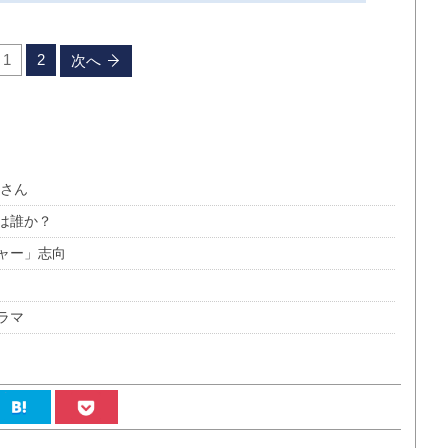
1
2
次へ
繁さん
は誰か？
ャー」志向
ラマ