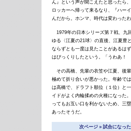
ん』という声が聞こえたと思ったら
ロッカーへ帰って来るなり、『ハー
んだから。ホンマ、時代は変わった
1979年の日本シリーズ第７戦、九
ゆる〈江夏の21球〉の直後、江夏豊
ならずとも一度は見たことがあるは
はびっくりしたという。「うわあ！
その高橋、先輩の衣笠や江夏、後輩
極めて折り合いが悪かった。年齢では
は高橋で、ドラフト順位（１位）と
イドがよく内輪揉めの火種になった
ってもお互い口を利かないため、三
あったそうだ。
次ページ » 試合にな