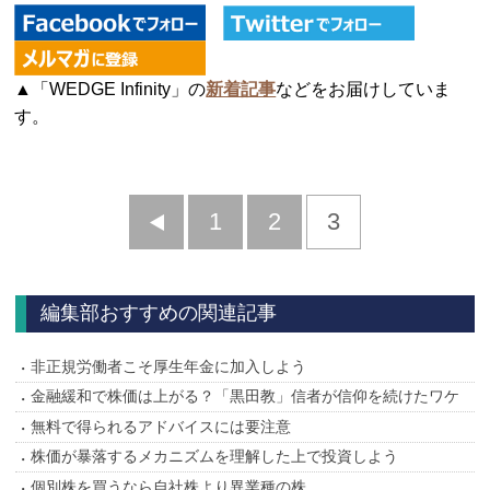
▲「WEDGE Infinity」の
新着記事
などをお届けしていま
す。
前
1
2
3
へ
編集部おすすめの関連記事
非正規労働者こそ厚生年金に加入しよう
金融緩和で株価は上がる？「黒田教」信者が信仰を続けたワケ
無料で得られるアドバイスには要注意
株価が暴落するメカニズムを理解した上で投資しよう
個別株を買うなら自社株より異業種の株