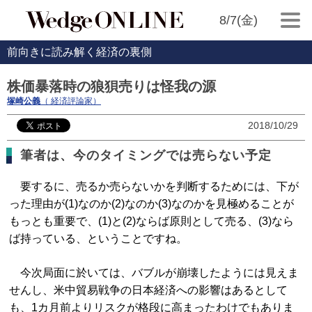
8/7(金)
前向きに読み解く経済の裏側
株価暴落時の狼狽売りは怪我の源
塚崎公義
（ 経済評論家）
2018/10/29
筆者は、今のタイミングでは売らない予定
要するに、売るか売らないかを判断するためには、下が
った理由が(1)なのか(2)なのか(3)なのかを見極めることが
もっとも重要で、(1)と(2)ならば原則として売る、(3)なら
ば持っている、ということですね。
今次局面に於いては、バブルが崩壊したようには見えま
せんし、米中貿易戦争の日本経済への影響はあるとして
も、1カ月前よりリスクが格段に高まったわけでもありま