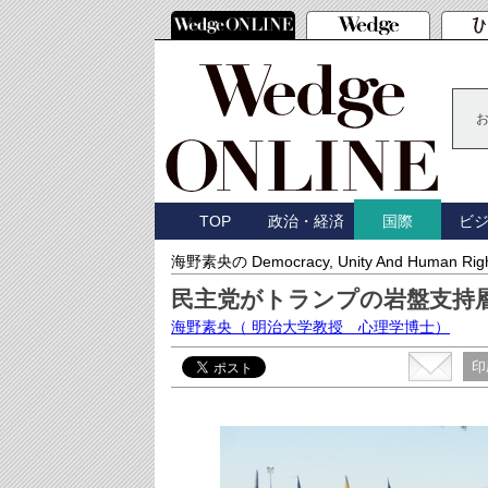
TOP
政治・経済
ビ
国際
海野素央の Democracy, Unity And Human Rig
民主党がトランプの岩盤支持
海野素央
（ 明治大学教授 心理学博士）
印