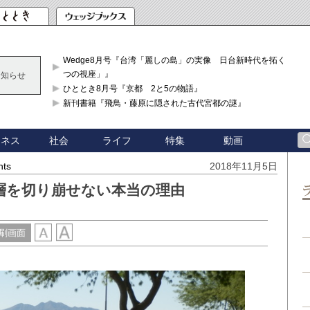
Wedge8月号『台湾「麗しの島」の実像 日台新時代を拓く「3
つの視座」』
お知らせ
ひととき8月号『京都 2と5の物語』
新刊書籍『飛鳥・藤原に隠された古代宮都の謎』
ジネス
社会
ライフ
特集
動画
hts
2018年11月5日
層を切り崩せない本当の理由
刷画面