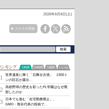
2026年8月8日(土)
メルマガ登録
ランキング
1時間
24時間
1週間
いいね
世界遺産に輝く「石舞台古墳」 2300ト
1
ンの巨石が露出…
高校野球の歴史を彩ったPL学園はなぜ廃
2
部したのか
日本でも進む「在宅勤務廃止」、
3
GMO・熊谷代表の投稿で…