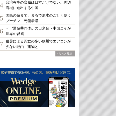
台湾有事の脅威は日本だけでない…周辺
4
海域に進出する中国…
国民の命まで、まるで湯水のごとく使う
5
プーチン…死傷者増…
＜〝運命共同体〟の日米台＞中国こそが
6
世界の脅威....…
猛暑による死亡の多い欧州でエアコンが
7
少ない理由…建物と…
»もっと見る