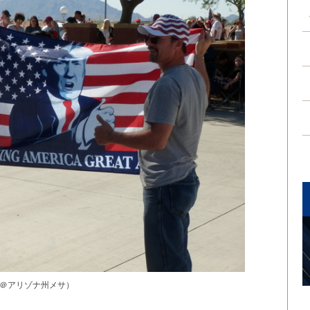
＠アリゾナ州メサ）