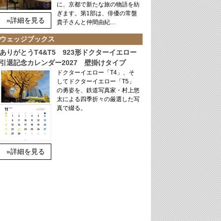
に、京都で新たな旅の物語を紡
ぎます。第1部は、俳優の常盤
»詳細を見る
貴子さんと仲間由紀…
ウェッジブックス
ありがとうT4&T5 923形ドクターイエロー
引退記念カレンダー2027 壁掛けタイプ
ドクターイエロー「T4」、そ
してドクターイエロー「T5」
の勇姿を、鉄道写真家・村上悠
太による四季折々の厳選した写
真で綴る。
»詳細を見る