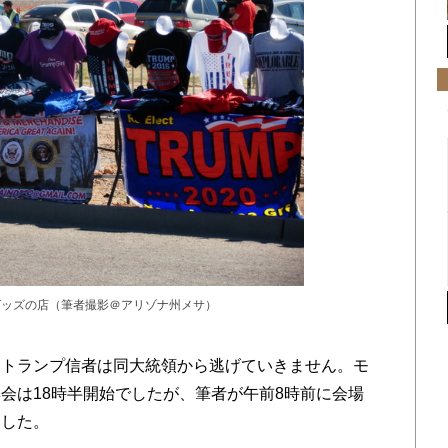
グッズの店（筆者撮影＠アリゾナ州メサ）
トランプ信者は同大統領から逃げていきません。モ
会は18時半開始でしたが、筆者が午前8時前に会場
ました。