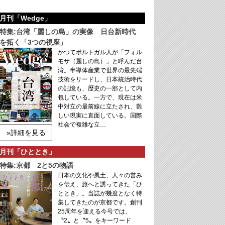
月刊「Wedge」
特集:台湾「麗しの島」の実像 日台新時代
を拓く「3つの視座」
かつてポルトガル人が「フォル
モサ（麗しの島）」と呼んだ台
湾。半導体産業で世界の最先端
技術をリードし、日本統治時代
の記憶も、歴史の一部として内
包している。一方で、現在は米
中対立の最前線に立たされ、難
しい現実に直面している。国際
社会で複雑な立…
»詳細を見る
月刊「ひととき」
特集:京都 2と5の物語
日本の文化や風土、人々の営み
を伝え、旅へと誘ってきた「ひ
ととき」。当誌が幾度となく特
集してきたのが京都です。創刊
25周年を迎える今号では、
〝2〟と〝5〟をキーワード