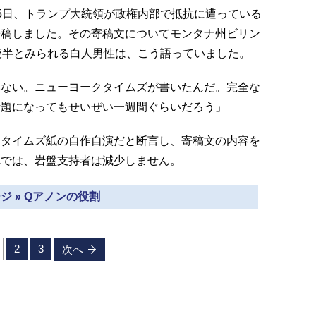
5日、トランプ大統領が政権内部で抵抗に遭っている
寄稿しました。その寄稿文についてモンタナ州ビリン
後半とみられる白人男性は、こう語っていました。
ない。ニューヨークタイムズが書いたんだ。完全な
話題になってもせいぜい一週間ぐらいだろう」
タイムズ紙の自作自演だと断言し、寄稿文の内容を
れでは、岩盤支持者は減少しません。
ジ » Qアノンの役割
2
3
次へ