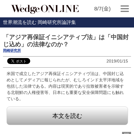
8/7(金)
世界潮流を読む 岡崎研究所論評集
「アジア再保証イニシアティブ法」は「中国封
じ込め」の法律なのか？
岡崎研究所
2019/01/15
米国で成立したアジア再保証イニシアティヴ法は、中国封じ込
めとしてメディアに報じられたが、むしろインド太平洋地域を
包括した法律である。内容は現実的であり拉致被害者を示唆す
る北朝鮮の人権侵害等、日本にも重要な安全保障問題にも触れ
ている。
本文を読む