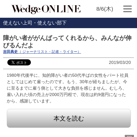
8/6(木)
使えない上司・使えない部下
障がい者ががんばってくれるから、みんなが伸
びるんだよ
吉田典史
（ ジャーナリスト・記者・ライター）
2019/03/20
1980年代後半に、知的障がい者の50代半ばの女性をパート社員
としてはじめて雇ったのです。もう、30年が経ちましたが、今
に至るまでに雇う側として大きな負担を感じません。むしろ、
雇い入れた頃の売上が2000万円程で、現在は約9億円になった
から、感謝しています。
本文を読む