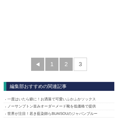
前
1
2
3
へ
編集部おすすめの関連記事
一度はいたら癖に！お洒落で可愛いふかふかソックス
ノーサンプトン並みオーダーメード靴を低価格で提供
世界が注目！若き藍染師らBUAISOUのジャパンブルー