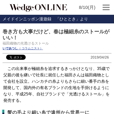
8/10(月)
メイドインニッポン漫遊録 「ひととき」より
巻き方も大事だけど、春は極細糸のストールが
いい！
福田織物の光透けるストール
いであつし
（ コラムニスト）
2019/04/26
この出来事が極細糸を追求するきっかけとなり、35歳で
父親の後を継いで社長に就任した福田さんは福田織物とし
て会社を設立。ハンカチの糸よりもさらに細い番手の糸を
開発して、国内外の有名ブランドの生地を手掛けるように
なり、平成25年、自社ブランドで「光透けるストール」を
発売する。
髪の毛より細い糸で遠州から世界一に