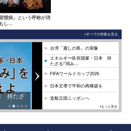
習慣病」という呼称が消
もし…
»すべての特集を見る
台湾「麗しの島」の実像
エネルギー依存国家・日本 持
たざる｢弱み…
FIFAワールドカップ2026
日本主導で平和の再構築を
本 持たざ
造船立国ニッポンへ
»もっと見る