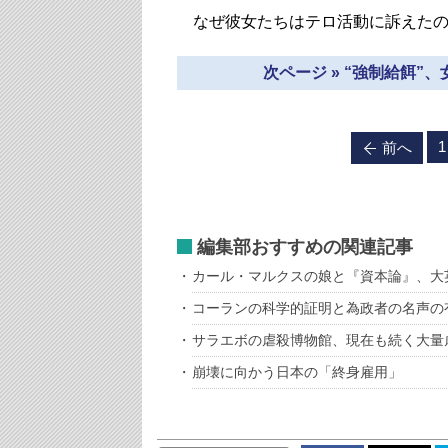
なぜ彼女たちはテロ活動に訴えたの
次ページ » “強制給餌
1
前へ
編集部おすすめの関連記事
カール・マルクスの娘と『資本論』、大
コーランの科学的証明と為政者の名声の
サラエボの虐殺博物館、現在も続く大量
崩壊に向かう日本の「終身雇用」