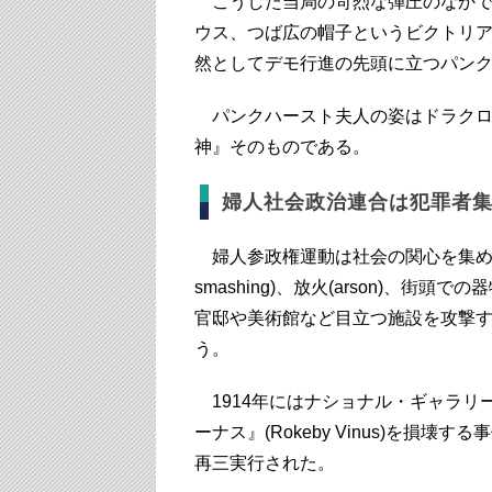
こうした当局の苛烈な弾圧のなかで
ウス、つば広の帽子というビクトリ
然としてデモ行進の先頭に立つパン
パンクハースト夫人の姿はドラクロ
神』そのものである。
婦人社会政治連合は犯罪者集
婦人参政権運動は社会の関心を集める
smashing)、放火(arson)、街頭での
官邸や美術館など目立つ施設を攻撃
う。
1914年にはナショナル・ギャラリ
ーナス』(Rokeby Vinus)を
再三実行された。