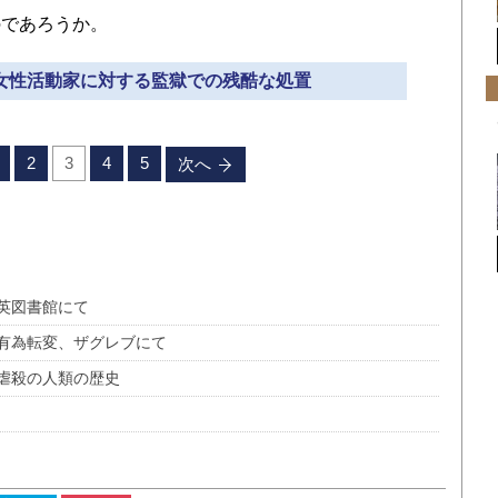
であろうか。
”、女性活動家に対する監獄での残酷な処置
2
3
4
5
次へ
英図書館にて
有為転変、ザグレブにて
虐殺の人類の歴史