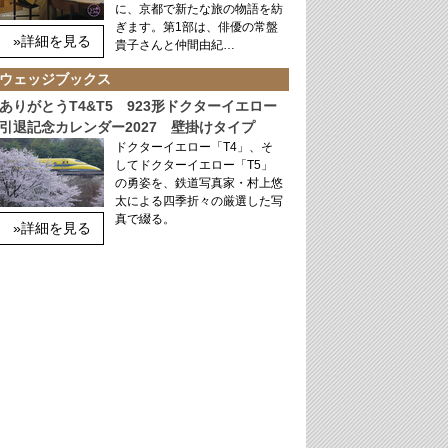
に、京都で新たな旅の物語を紡
ぎます。第1部は、俳優の常盤
»詳細を見る
貴子さんと仲間由紀…
ウェッジブックス
ありがとうT4&T5 923形ドクターイエロー
引退記念カレンダー2027 壁掛けタイプ
ドクターイエロー「T4」、そ
してドクターイエロー「T5」
の勇姿を、鉄道写真家・村上悠
太による四季折々の厳選した写
真で綴る。
»詳細を見る