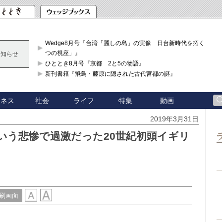
Wedge8月号『台湾「麗しの島」の実像 日台新時代を拓く「3
つの視座」』
お知らせ
ひととき8月号『京都 2と5の物語』
新刊書籍『飛鳥・藤原に隠された古代宮都の謎』
ジネス
社会
ライフ
特集
動画
2019年3月31日
という悲惨で過激だった20世紀初頭イギリ
刷画面