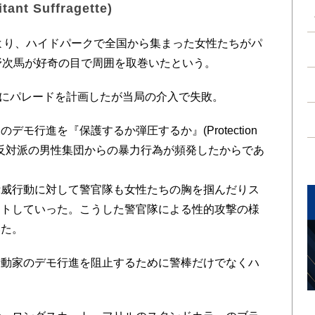
t Suffragette)
より、ハイドパークで全国から集まった女性たちがパ
野次馬が好奇の目で周囲を取巻いたという。
前にパレードを計画したが当局の介入で失敗。
行進を『保護するか弾圧するか』(Protection
いたという。反対派の男性集団からの暴力行為が頻発したからであ
示威行動に対して警官隊も女性たちの胸を掴んだりス
ートしていった。こうした警官隊による性的攻撃の様
いた。
動家のデモ行進を阻止するために警棒だけでなくハ