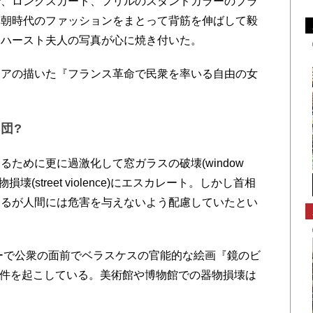
、ロングスカート、フリルのスタンドカラーのブラ
ア朝時代のファッションをまとって背筋を伸ばして毅
クハースト夫人の写真が心に焼き付いた。
アの描いた『フランス革命で民衆を率いる自由の女
団?
ために更に過激化して窓ガラスの破壊(window
器物損壊(street violence)にエスカレート。しかし首相
するが人間には危害を与えないよう配慮していたとい
ーで公衆の面前でベラスケスの官能的な絵画『鏡のビ
損壊する事件を起こしている。美術館や博物館での器物損壊は