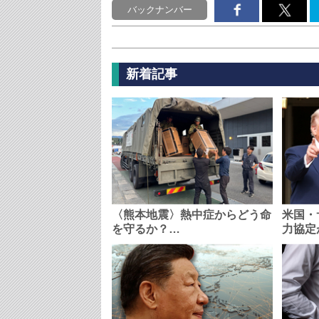
バックナンバー
新着記事
〈熊本地震〉熱中症からどう命
米国・
を守るか？…
力協定