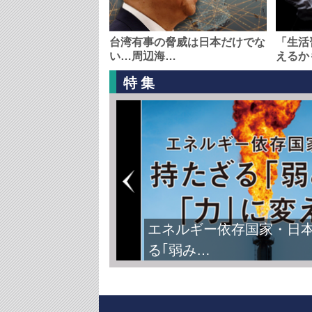
台湾有事の脅威は日本だけでな
「生活
い…周辺海…
えるか
特集
エネルギー依存国家・日
る｢弱み…