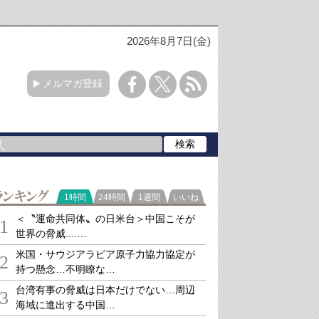
2026年8月7日(金)
メルマガ登録
ランキング
1時間
24時間
1週間
いいね
＜〝運命共同体〟の日米台＞中国こそが
1
世界の脅威....…
米国・サウジアラビア原子力協力協定が
2
持つ懸念…不明瞭な…
台湾有事の脅威は日本だけでない…周辺
3
海域に進出する中国…