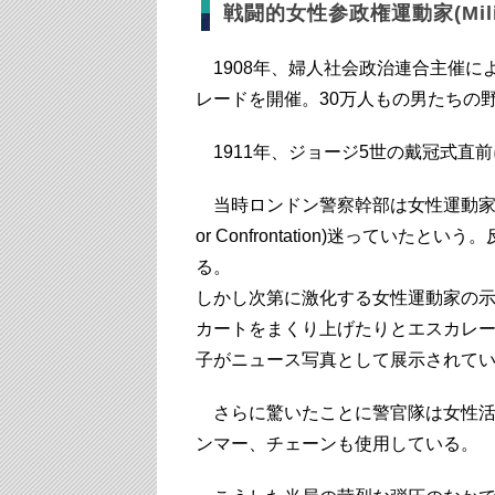
戦闘的女性参政権運動家(Militan
1908年、婦人社会政治連合主催に
レードを開催。30万人もの男たちの
1911年、ジョージ5世の戴冠式直
当時ロンドン警察幹部は女性運動家のデモ
or Confrontation)迷って
る。
しかし次第に激化する女性運動家の
カートをまくり上げたりとエスカレ
子がニュース写真として展示されて
さらに驚いたことに警官隊は女性活
ンマー、チェーンも使用している。