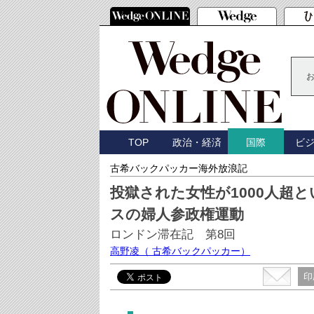
TOP
政治・経済
ビ
国際
古希バックパッカー海外放浪記
投獄された女性が1000人超
スの婦人参政権運動
ロンドン滞在記 第8回
高野凌
（ 古希バックパッカー）
印