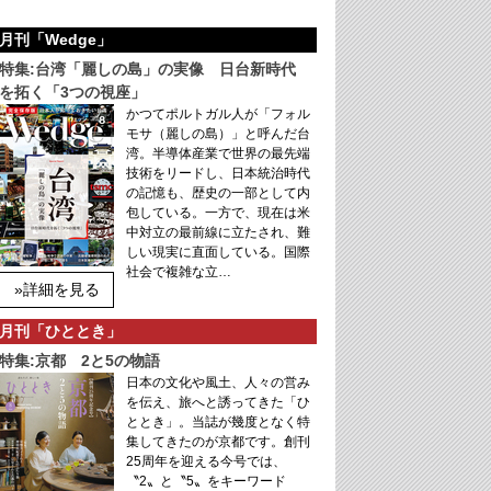
月刊「Wedge」
特集:台湾「麗しの島」の実像 日台新時代
を拓く「3つの視座」
かつてポルトガル人が「フォル
モサ（麗しの島）」と呼んだ台
湾。半導体産業で世界の最先端
技術をリードし、日本統治時代
の記憶も、歴史の一部として内
包している。一方で、現在は米
中対立の最前線に立たされ、難
しい現実に直面している。国際
社会で複雑な立…
»詳細を見る
月刊「ひととき」
特集:京都 2と5の物語
日本の文化や風土、人々の営み
を伝え、旅へと誘ってきた「ひ
ととき」。当誌が幾度となく特
集してきたのが京都です。創刊
25周年を迎える今号では、
〝2〟と〝5〟をキーワード