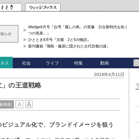
Wedge8月号『台湾「麗しの島」の実像 日台新時代を拓く「3
つの視座」』
お知らせ
ひととき8月号『京都 2と5の物語』
新刊書籍『飛鳥・藤原に隠された古代宮都の謎』
社会
ライフ
特集
動画
ジネス
2019年4月11日
立」の王道戦略
刷画面
an」のビジュアル化で、ブランドイメージを狙う