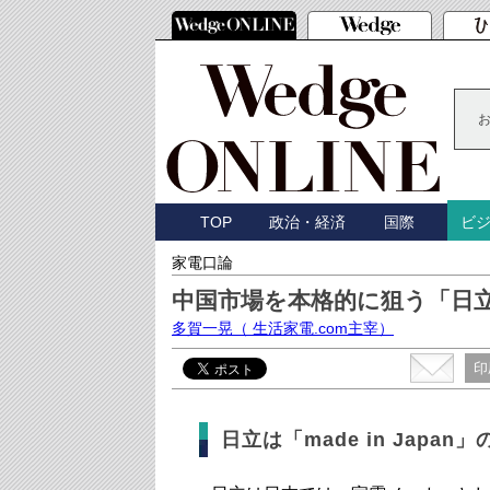
TOP
政治・経済
国際
ビ
家電口論
中国市場を本格的に狙う「日
多賀一晃
（ 生活家電.com主宰）
印
日立は「made in Jap