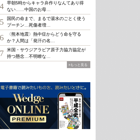
早朝5時からキャラ弁作りなんてあり得
4
ない……中国のお母…
国民の命まで、まるで湯水のごとく使う
5
プーチン…死傷者増…
〈熊本地震〉熱中症からどう命を守る
6
か？人間は「発汗の名…
米国・サウジアラビア原子力協力協定が
7
持つ懸念…不明瞭な…
»もっと見る