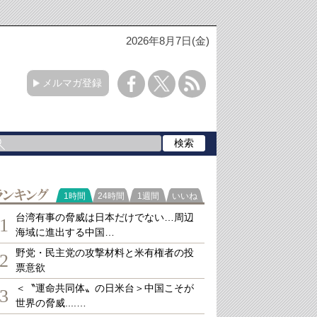
2026年8月7日(金)
メルマガ登録
ランキング
1時間
24時間
1週間
いいね
台湾有事の脅威は日本だけでない…周辺
1
海域に進出する中国…
野党・民主党の攻撃材料と米有権者の投
2
票意欲
＜〝運命共同体〟の日米台＞中国こそが
3
世界の脅威....…