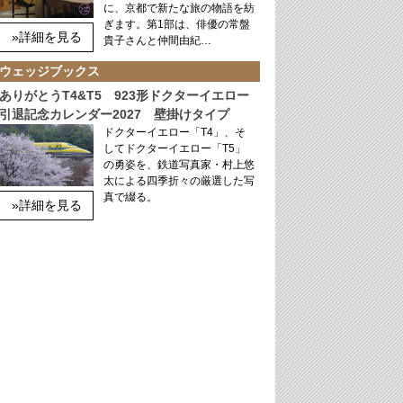
に、京都で新たな旅の物語を紡
ぎます。第1部は、俳優の常盤
»詳細を見る
貴子さんと仲間由紀…
ウェッジブックス
ありがとうT4&T5 923形ドクターイエロー
引退記念カレンダー2027 壁掛けタイプ
ドクターイエロー「T4」、そ
してドクターイエロー「T5」
の勇姿を、鉄道写真家・村上悠
太による四季折々の厳選した写
真で綴る。
»詳細を見る