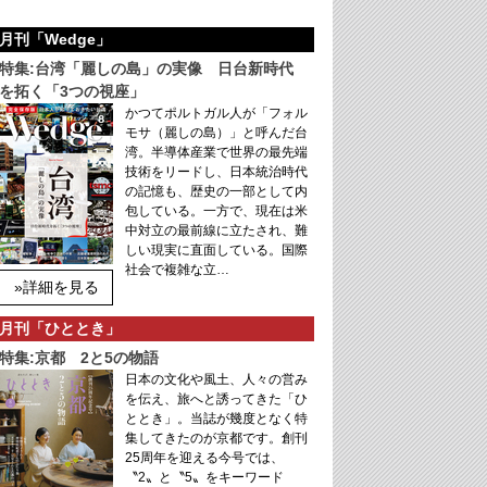
月刊「Wedge」
特集:台湾「麗しの島」の実像 日台新時代
を拓く「3つの視座」
かつてポルトガル人が「フォル
モサ（麗しの島）」と呼んだ台
湾。半導体産業で世界の最先端
技術をリードし、日本統治時代
の記憶も、歴史の一部として内
包している。一方で、現在は米
中対立の最前線に立たされ、難
しい現実に直面している。国際
社会で複雑な立…
»詳細を見る
月刊「ひととき」
特集:京都 2と5の物語
日本の文化や風土、人々の営み
を伝え、旅へと誘ってきた「ひ
ととき」。当誌が幾度となく特
集してきたのが京都です。創刊
25周年を迎える今号では、
〝2〟と〝5〟をキーワード