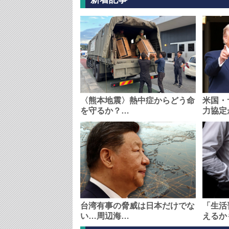
〈熊本地震〉熱中症からどう命
米国・
を守るか？…
力協定
台湾有事の脅威は日本だけでな
「生活
い…周辺海…
えるか