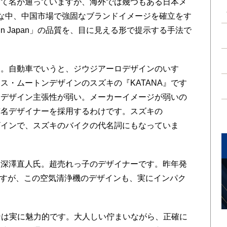
て名が通っていますが、海外では幾つもある日本メ
な中、中国市場で強固なブランドイメージを確立をす
in Japan」の品質を、目に見える形で提示する手法で
。自動車でいうと、ジウジアーロデザインのいすゞ
ス・ムートンデザインのスズキの『KATANA』です
、デザイン主張性が弱い。メーカーイメージが弱いの
有名デザイナーを採用するわけです。スズキの
デザインで、スズキのバイクの代名詞にもなっていま
深澤直人氏。超売れっ子のデザイナーです。昨年発
ですが、この空気清浄機のデザインも、実にインパク
デザインは実に魅力的です。大人しい佇まいながら、正確に