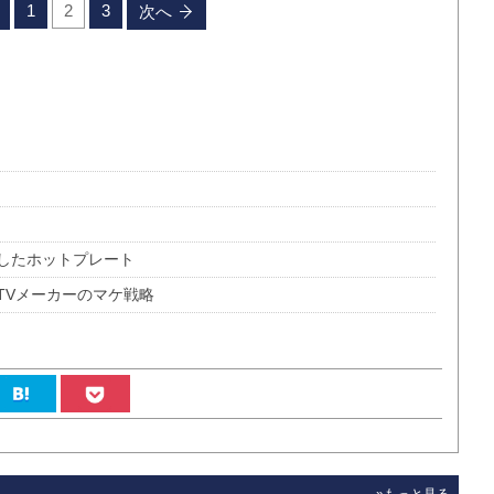
1
2
3
次へ
したホットプレート
TVメーカーのマケ戦略
»もっと見る