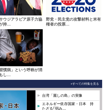
サウジアラビア原子力協
野党・民主党の攻撃材料と米有
が持…
権者の投票…
習慣病」という呼称が消
もし…
»すべての特集を見る
台湾「麗しの島」の実像
エネルギー依存国家・日本 持
たざる｢弱み…