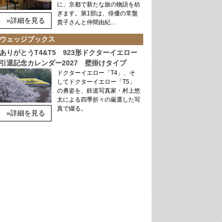
に、京都で新たな旅の物語を紡
ぎます。第1部は、俳優の常盤
»詳細を見る
貴子さんと仲間由紀…
ウェッジブックス
ありがとうT4&T5 923形ドクターイエロー
引退記念カレンダー2027 壁掛けタイプ
ドクターイエロー「T4」、そ
してドクターイエロー「T5」
の勇姿を、鉄道写真家・村上悠
太による四季折々の厳選した写
真で綴る。
»詳細を見る