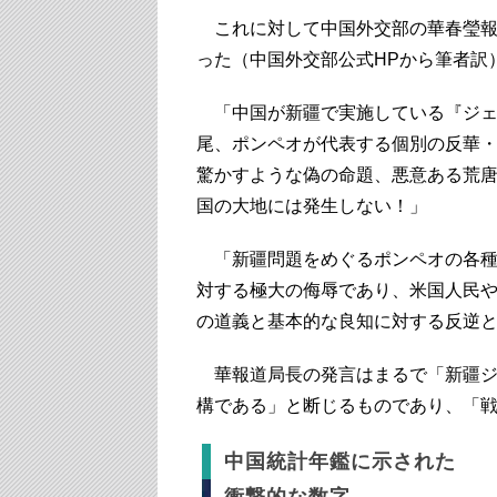
これに対して中国外交部の華春瑩報
った（中国外交部公式HPから筆者訳
「中国が新疆で実施している『ジェ
尾、ポンペオが代表する個別の反華
驚かすような偽の命題、悪意ある荒
国の大地には発生しない！」
「新疆問題をめぐるポンペオの各種の
対する極大の侮辱であり、米国人民
の道義と基本的な良知に対する反逆
華報道局長の発言はまるで「新疆ジ
構である」と断じるものであり、「
中国統計年鑑に示された