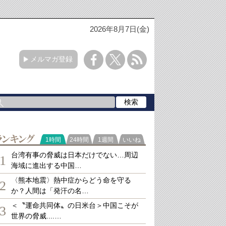
2026年8月7日(金)
メルマガ登録
ランキング
1時間
24時間
1週間
いいね
台湾有事の脅威は日本だけでない…周辺
1
海域に進出する中国…
〈熊本地震〉熱中症からどう命を守る
2
か？人間は「発汗の名…
＜〝運命共同体〟の日米台＞中国こそが
3
世界の脅威....…