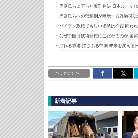
周庭氏らに下った実刑判決 日本よ、そ
周庭氏らへの禁錮刑が暗示する香港司法
バイデン政権でも対中姿勢は不変 問わ
なぜ中国は技術覇権にこだわるのか 国
揺れる香港 揺さぶる中国 未来を変える
バックナンバー
新着記事