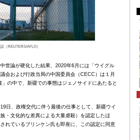
REUTERS/AFLO）
世論が硬化した結果、2020年6月には「ウイグル
議会および行政当局の中国委員会（CECC）は１月
告書」の中で、新疆での事態はジェノサイドにあたると
19日、政権交代に伴う最後の仕事として、新疆ウイ
民族・文化的な差異による大量虐殺）を認定したほ
名されているブリンケン氏も即座に、この認定に同意