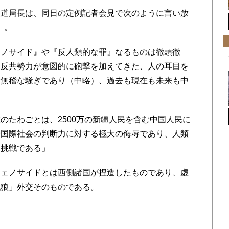
道局長は、同日の定例記者会見で次のように言い放
）。
ノサイド』や『反人類的な罪』なるものは徹頭徹
・反共勢力が意図的に砲撃を加えてきた、人の耳目を
唐無稽な騒ぎであり（中略）、過去も現在も未来も中
たわごとは、2500万の新疆人民を含む中国人民に
や国際社会の判断力に対する極大の侮辱であり、人類
と挑戦である」
ェノサイドとは西側諸国が捏造したものであり、虚
戦狼」外交そのものである。