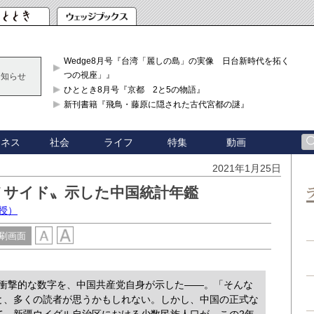
Wedge8月号『台湾「麗しの島」の実像 日台新時代を拓く「3
つの視座」』
お知らせ
ひととき8月号『京都 2と5の物語』
新刊書籍『飛鳥・藤原に隠された古代宮都の謎』
ジネス
社会
ライフ
特集
動画
2021年1月25日
ノサイド〟示した中国統計年鑑
授）
刷画面
衝撃的な数字を、中国共産党自身が示した――。「そんな
と、多くの読者が思うかもしれない。しかし、中国の正式な