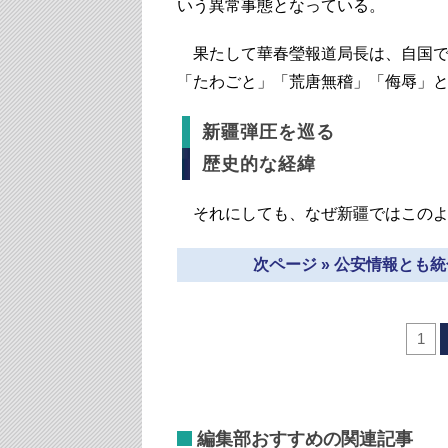
いう異常事態となっている。
果たして華春瑩報道局長は、自国で
「たわごと」「荒唐無稽」「侮辱」
新疆弾圧を巡る
歴史的な経緯
それにしても、なぜ新疆ではこのよ
次ページ » 公安情報とも
1
編集部おすすめの関連記事