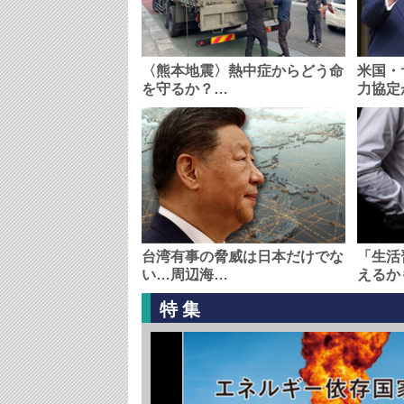
〈熊本地震〉熱中症からどう命
米国・
を守るか？…
力協定
台湾有事の脅威は日本だけでな
「生活
い…周辺海…
えるか
特集