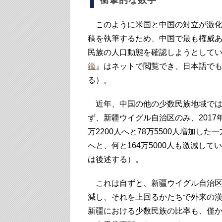
衝撃的な数字
このように米国と中国の対立が激化
稿を執筆するため、中国で最も権威
民族の人口動態を確認しようとして
鑑
』はネットで閲覧でき、日本語で
る）。
近年、中国の他の少数民族地域では
ず、新疆ウイグル自治区のみ、2017年～
万2200人へと78万5500人増加した一
へと、何と164万5000人も激減し
は後述する）。
これは自ずと、新疆ウイグル自治区
減し、それを上回るかたちで外来の
新疆における少数民族の比率も、僅か2年