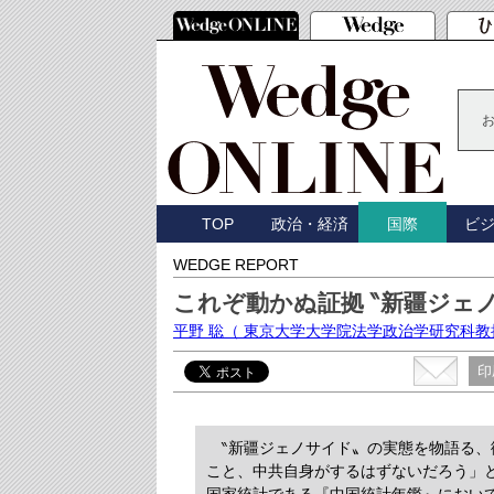
TOP
政治・経済
ビ
国際
WEDGE REPORT
これぞ動かぬ証拠 ‶新疆ジェ
平野 聡
（ 東京大学大学院法学政治学研究科教
印
‶新疆ジェノサイド〟の実態を物語る、
こと、中共自身がするはずないだろう」