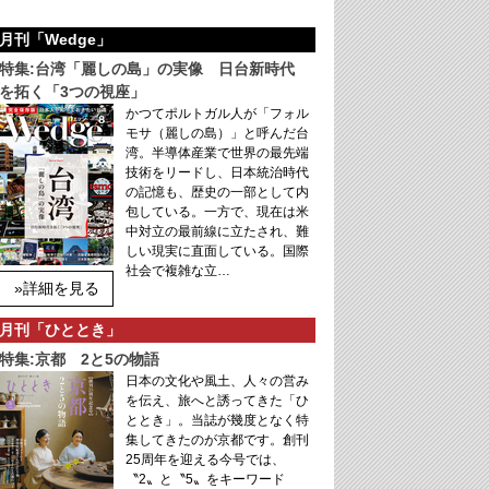
月刊「Wedge」
特集:台湾「麗しの島」の実像 日台新時代
を拓く「3つの視座」
かつてポルトガル人が「フォル
モサ（麗しの島）」と呼んだ台
湾。半導体産業で世界の最先端
技術をリードし、日本統治時代
の記憶も、歴史の一部として内
包している。一方で、現在は米
中対立の最前線に立たされ、難
しい現実に直面している。国際
社会で複雑な立…
»詳細を見る
月刊「ひととき」
特集:京都 2と5の物語
日本の文化や風土、人々の営み
を伝え、旅へと誘ってきた「ひ
ととき」。当誌が幾度となく特
集してきたのが京都です。創刊
25周年を迎える今号では、
〝2〟と〝5〟をキーワード