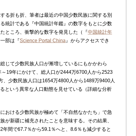
する折も折、筆者は最近の中国少数民族に関する別
ある統計である『中国統計年鑑』の数字をもとに少数
いたところ、衝撃的な数字を発見した（『
中国統計年
も一部は『
Science Portal China
』からアクセスでき
総じて少数民族人口が漸増しているにもかかわら
19年にかけて、総人口が2444万6700人から2523
方、少数民族人口は1654万4800人から1489万9400人
ているという異常な人口動態を見せている（詳細な分析
における少数民族が極めて「不自然なかたち」で急
漢族が新疆に補充されたことを意味する。その結果、
間で67.7％から59.1％へと、8.6％も減少すると