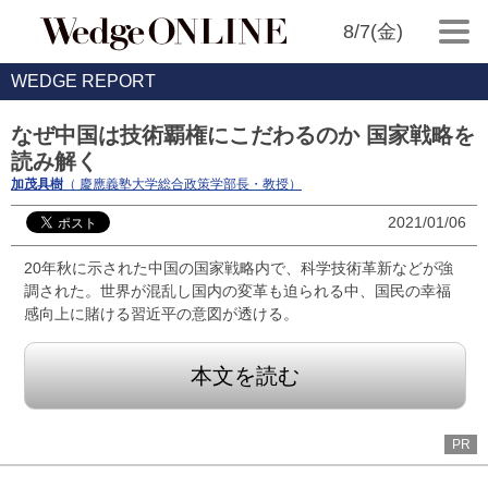
8/7(金)
WEDGE REPORT
なぜ中国は技術覇権にこだわるのか 国家戦略を
読み解く
加茂具樹
（ 慶應義塾大学総合政策学部長・教授）
2021/01/06
20年秋に示された中国の国家戦略内で、科学技術革新などが強
調された。世界が混乱し国内の変革も迫られる中、国民の幸福
感向上に賭ける習近平の意図が透ける。
本文を読む
PR